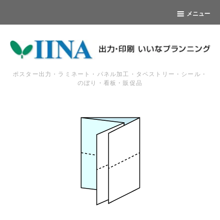
メニュー
ポスター出力・ラミネート・パネル加工・タペストリー・シール・
のぼり・看板・販促品