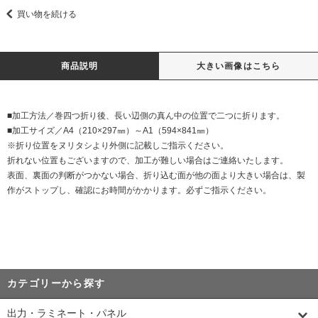
買い物を続ける
商品説明
大きい画像はこちら
■加工方法／巻四つ折り後、長い辺側の真ん中の位置で二つに折ります。
■加工サイズ／A4（210×297㎜）～A1（594×841㎜）
※折り位置をヌリタシより外側に記載しご指示ください。
折れない位置もございますので、加工が難しい場合はご連絡いたします。
表面、裏面の判断がつかない場合、折り込む面が他の面より大きい場合は、製
作がストップし、確認にお時間がかかります。必ずご指示ください。
カテゴリーから探す
出力・ラミネート・パネル