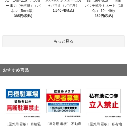
200×900 ポスター 出力
A5（148×210）ポスタ
B3（364×515） 両面
＋パネル（5mm厚）
ー 出力（光沢紙）＋パ
パウチ式ラミネート（10
1,540円(税込)
ネル（5mm厚）
0μ） 10～49枚
385円(税込)
350円(税込)
もっと見る
おすすめ商品
〔屋外用 看板〕 不動産
〔屋外用 看板〕 月極駐
〔屋外用 看板〕 私有地