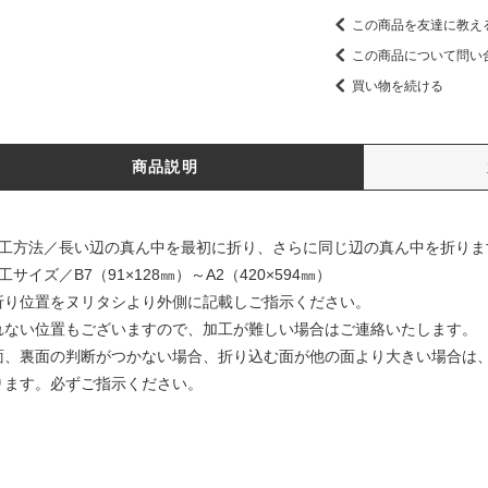
この商品を友達に教え
この商品について問い
買い物を続ける
商品説明
加工方法／長い辺の真ん中を最初に折り、さらに同じ辺の真ん中を折りま
工サイズ／B7（91×128㎜）～A2（420×594㎜）
折り位置をヌリタシより外側に記載しご指示ください。
れない位置もございますので、加工が難しい場合はご連絡いたします。
面、裏面の判断がつかない場合、折り込む面が他の面より大きい場合は
ります。必ずご指示ください。