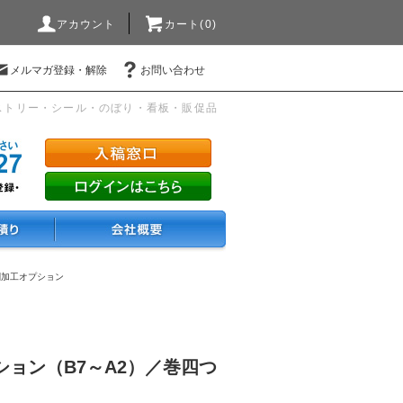
アカウント
カート(0)
メルマガ登録・解除
お問い合わせ
ストリー・シール・のぼり・看板・販促品
刷加工オプション
ョン（B7～A2）／巻四つ