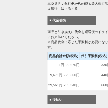
三菱ＵＦＪ銀行/PayPay銀行/楽天銀行/
ょ銀行 ぱ・る・る
■ 代金引換
商品と引き換えに代金を運送便のドラ
にお支払いください。
※商品代金に応じた手数料が必要にな
す。
商品合計金額(税込)
代引手数料(税込
1円～9.670円
33
9,671円～29,560円
44
29,561円～99,340円
66
■ 後払い