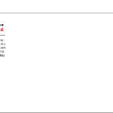
看板〕
入禁止
れ無料
可能
税込)