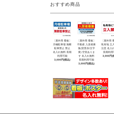
おすすめ商品
〔屋外用 看板〕
〔屋外用 看板〕
〔屋外用 
月極駐車場 無断
不動産 入居者募
私有地 立
駐車禁止 禁止
集(背景赤/文字
注意 名入
名入れ無料 長期
黄) 空室ありま
長期利用
利用可能
す 名入れ無料
3,000円(
3,000円(税込)
長期利用可能
3,000円(税込)