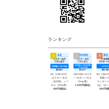
ランキング
1
2
3
A5（148×210）
200×900 ポスタ
B3（364×
ポスター 出力
ー 出力＋パネル
両面パウ
（光沢紙）＋パ
（5mm厚）
ラミネート
ネル（5mm厚）
1,540円(税込)
0μ） 10
385円(税込)
350円(税