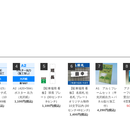
4
5
6
7
8
515）
A2（420×594）
【駐車場用 看
【駐車場用 看
A1 アルミフレ
アク
チ式
ポスター 出力
板】 班長 プレ
板】 名前札 社
ームセット（半
ーフ
（10
（光沢紙）
ート (30センチ×
名札 プレート
光沢紙出力＋パ
受注
～49枚
1,100円(税込)
8センチ)
オリジナル制作
ネル貼り加工
6営
込)
1,100円(税込)
10文字以内 (30
付）
S
センチ×8センチ)
4,290円(税込)
1,400円(税込)