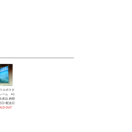
リルポスタ
レーム A1
生産品 納期
業日+配送日
OLD OUT