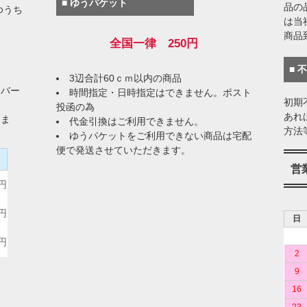
■ ゆうパケット
品の
ゆうち
は当
商品
全国一律 250円
■ 
3辺合計60ｃｍ以内の商品
イバー
時間指定・日時指定はできません。ポスト
初期
投函の為
あれ
りま
代金引換はご利用できません。
方法
ゆうパケットをご利用できない商品は宅配
便で発送させていただきます。
）
営
0円
0円
日
0円
2
9
16