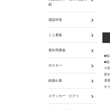
刷
感染対策
ミニ看板
屋外用看板
■
■加
ポスター
※
折
表
紙垂れ幕
か
ステッカー・ピクト