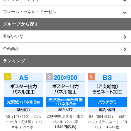
フレーム・パネル・イーゼル
グループから探す
看板いいな
企画商品
ランキング
1
2
3
200×900 ポスター 出力
A5（148×210）ポスタ
B3（364×515） 両面
＋パネル（5mm厚）
ー 出力（光沢紙）＋パ
パウチ式ラミネート（10
1,540円(税込)
ネル（5mm厚）
0μ） 10～49枚