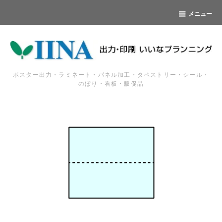
メニュー
ポスター出力・ラミネート・パネル加工・タペストリー・シール・
のぼり・看板・販促品