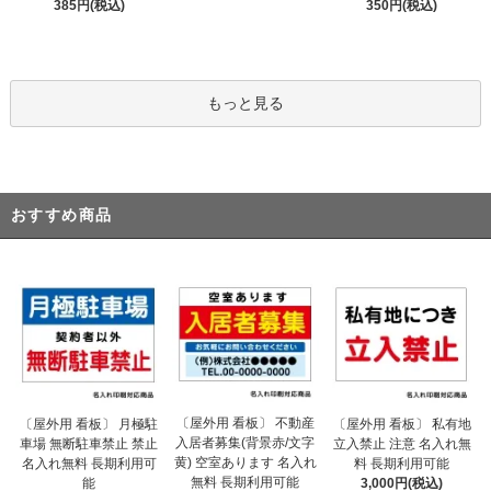
385円(税込)
350円(税込)
もっと見る
おすすめ商品
〔屋外用 看板〕 不動産
〔屋外用 看板〕 月極駐
〔屋外用 看板〕 私有地
入居者募集(背景赤/文字
車場 無断駐車禁止 禁止
立入禁止 注意 名入れ無
黄) 空室あります 名入れ
名入れ無料 長期利用可
料 長期利用可能
無料 長期利用可能
能
3,000円(税込)