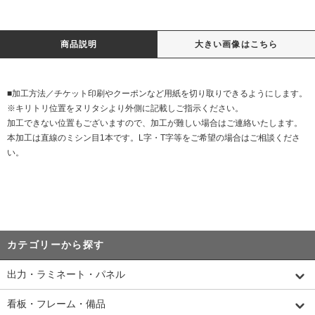
商品説明
大きい画像はこちら
■加工方法／チケット印刷やクーポンなど用紙を切り取りできるようにします。
※キリトリ位置をヌリタシより外側に記載しご指示ください。
加工できない位置もございますので、加工が難しい場合はご連絡いたします。
本加工は直線のミシン目1本です。L字・T字等をご希望の場合はご相談くださ
い。
カテゴリーから探す
出力・ラミネート・パネル
看板・フレーム・備品