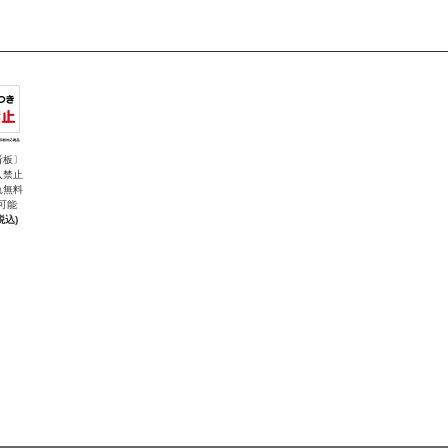
看板〕
入禁止
れ無料
可能
税込)