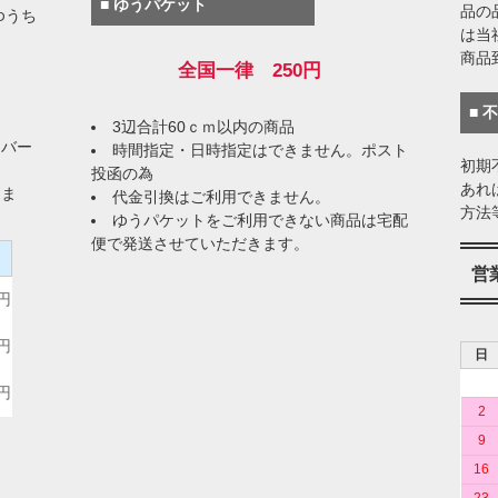
■ ゆうパケット
品の
ゆうち
は当
商品
全国一律 250円
■ 
3辺合計60ｃｍ以内の商品
イバー
時間指定・日時指定はできません。ポスト
初期
投函の為
あれ
りま
代金引換はご利用できません。
方法
ゆうパケットをご利用できない商品は宅配
便で発送させていただきます。
）
営
0円
0円
日
0円
2
9
16