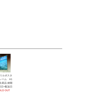
リルポスタ
レーム A1
生産品 納期
業日+配送日
OLD OUT