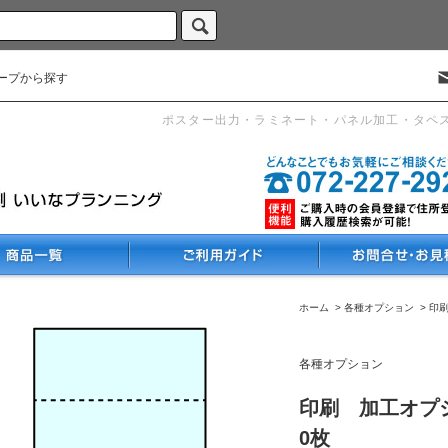
ープから探す
ポスター出力・ラミネート・パネル加工・タペ
ホーム
>
各種オプション
>
印
各種オプション
印刷 加工オプシ
0枚