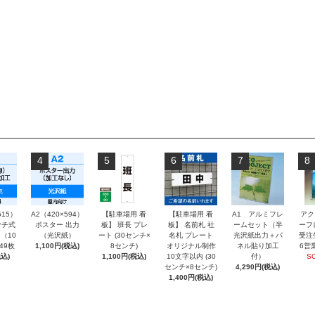
4
5
6
7
8
515）
A2（420×594）
【駐車場用 看
【駐車場用 看
A1 アルミフレ
アク
チ式
ポスター 出力
板】 班長 プレ
板】 名前札 社
ームセット（半
ーフ
（10
（光沢紙）
ート (30センチ×
名札 プレート
光沢紙出力＋パ
受注
～49枚
1,100円(税込)
8センチ)
オリジナル制作
ネル貼り加工
6営
込)
1,100円(税込)
10文字以内 (30
付）
S
センチ×8センチ)
4,290円(税込)
1,400円(税込)