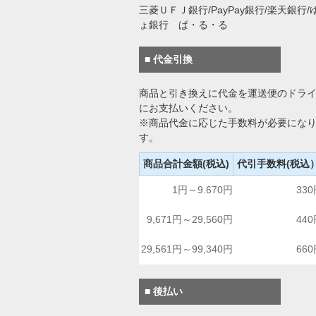
三菱ＵＦＪ銀行/PayPay銀行/楽天銀行/
ょ銀行 ぱ・る・る
■ 代金引換
商品と引き換えに代金を運送便のドラ
にお支払いください。
※商品代金に応じた手数料が必要にな
す。
商品合計金額(税込)
代引手数料(税込
1円～9.670円
33
9,671円～29,560円
44
29,561円～99,340円
66
■ 後払い