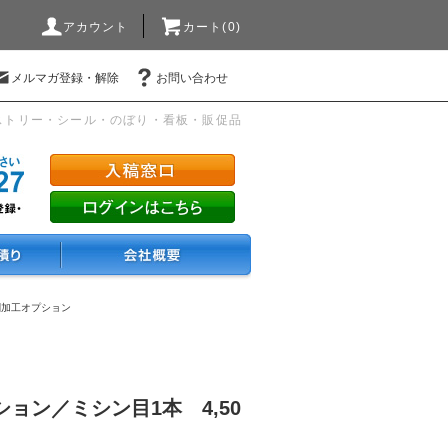
アカウント
カート(0)
メルマガ登録・解除
お問い合わせ
ストリー・シール・のぼり・看板・販促品
刷加工オプション
ョン／ミシン目1本 4,50