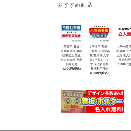
おすすめ商品
〔屋外用 看板〕
〔屋外用 看板〕
〔屋外用 
月極駐車場 無断
不動産 入居者募
私有地 立
駐車禁止 禁止
集(背景赤/文字
注意 名入
名入れ無料 長期
黄) 空室ありま
長期利用
利用可能
す 名入れ無料
3,000円(
3,000円(税込)
長期利用可能
3,000円(税込)