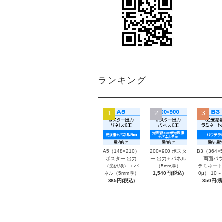
ランキング
1
2
3
A5（148×210）
200×900 ポスタ
B3（364×
ポスター 出力
ー 出力＋パネル
両面パウ
（光沢紙）＋パ
（5mm厚）
ラミネート
ネル（5mm厚）
1,540円(税込)
0μ） 10
385円(税込)
350円(税