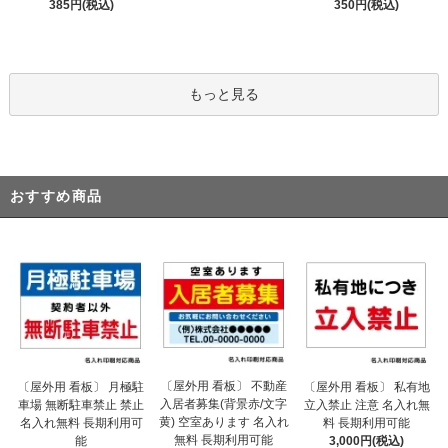
385円(税込)
350円(税込)
もっと見る
おすすめ商品
〔屋外用 看板〕 不動産
〔屋外用 看板〕 月極駐
〔屋外用 看板〕 私有地
入居者募集(背景赤/文字
車場 無断駐車禁止 禁止
立入禁止 注意 名入れ無
黄) 空室あります 名入れ
名入れ無料 長期利用可
料 長期利用可能
無料 長期利用可能
能
3,000円(税込)