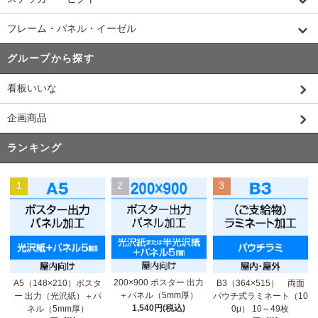
フレーム・パネル・イーゼル
グループから探す
看板いいな
企画商品
ランキング
1
2
3
200×900 ポスター 出力
A5（148×210）ポスタ
B3（364×515） 両面
＋パネル（5mm厚）
ー 出力（光沢紙）＋パ
パウチ式ラミネート（10
1,540円(税込)
ネル（5mm厚）
0μ） 10～49枚