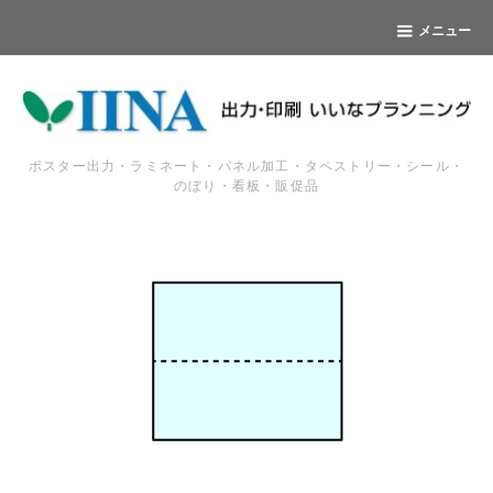
メニュー
ポスター出力・ラミネート・パネル加工・タペストリー・シール・
のぼり・看板・販促品