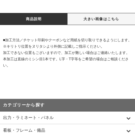
商品説明
大きい画像はこちら
■加工方法／チケット印刷やクーポンなど用紙を切り取りできるようにします。
※キリトリ位置をヌリタシより外側に記載しご指示ください。
加工できない位置もございますので、加工が難しい場合はご連絡いたします。
本加工は直線のミシン目1本です。L字・T字等をご希望の場合はご相談くださ
い。
カテゴリーから探す
出力・ラミネート・パネル
看板・フレーム・備品