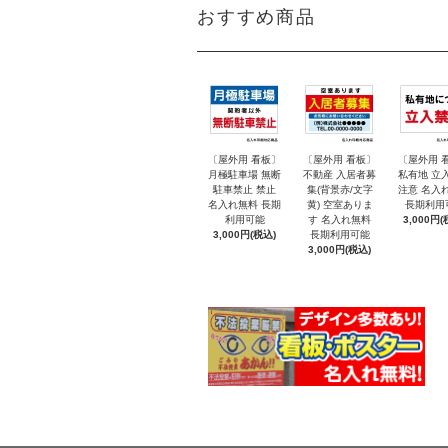
おすすめ商品
〔屋外用 看板〕
〔屋外用 看板〕
〔屋外用 
月極駐車場 無断
不動産 入居者募
私有地 立
駐車禁止 禁止
集(背景赤/文字
注意 名入
名入れ無料 長期
黄) 空室ありま
長期利用
利用可能
す 名入れ無料
3,000円(
3,000円(税込)
長期利用可能
3,000円(税込)