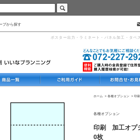
ープから探す
ポスター出力・ラミネート・パネル加工・タペ
ホーム
>
各種オプション
>
印
各種オプション
印刷 加工オプシ
0枚