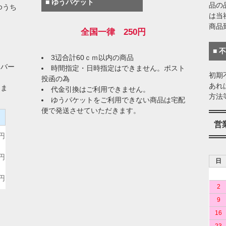
■ ゆうパケット
品の
ゆうち
は当
商品
全国一律 250円
■ 
3辺合計60ｃｍ以内の商品
イバー
時間指定・日時指定はできません。ポスト
初期
投函の為
あれ
りま
代金引換はご利用できません。
方法
ゆうパケットをご利用できない商品は宅配
便で発送させていただきます。
）
営
0円
0円
日
0円
2
9
16