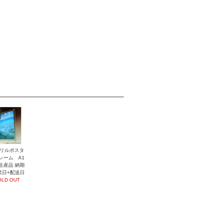
リルポスタ
レーム A1
生産品 納期
業日+配送日
OLD OUT