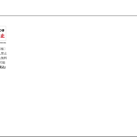
看板〕
入禁止
れ無料
可能
税込)