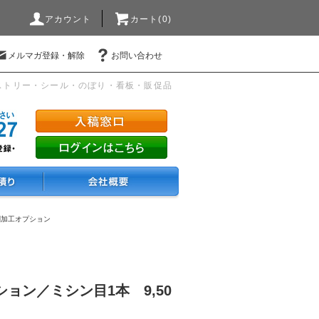
アカウント
カート(0)
メルマガ登録・解除
お問い合わせ
ストリー・シール・のぼり・看板・販促品
刷加工オプション
ョン／ミシン目1本 9,50