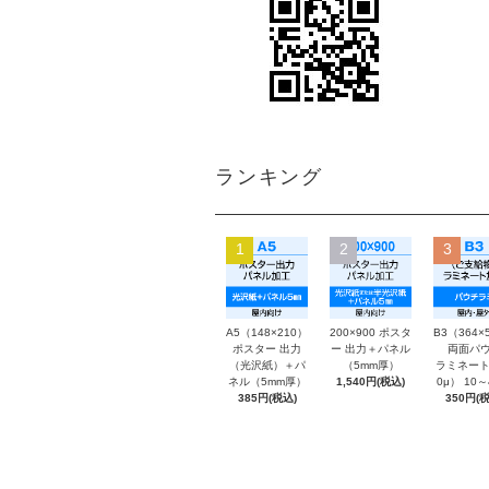
ランキング
1
2
3
A5（148×210）
200×900 ポスタ
B3（364×
ポスター 出力
ー 出力＋パネル
両面パウ
（光沢紙）＋パ
（5mm厚）
ラミネート
ネル（5mm厚）
1,540円(税込)
0μ） 10
385円(税込)
350円(税