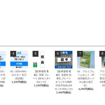
4
5
6
7
8
515）
A2（420×594）
【駐車場用 看
【駐車場用 看
A1 アルミフレ
アク
チ式
ポスター 出力
板】 班長 プレ
板】 名前札 社
ームセット（半
ーフ
（10
（光沢紙）
ート (30センチ×
名札 プレート
光沢紙出力＋パ
受注
～49枚
1,100円(税込)
8センチ)
オリジナル制作
ネル貼り加工
6営
込)
1,100円(税込)
10文字以内 (30
付）
S
センチ×8センチ)
4,290円(税込)
1,400円(税込)