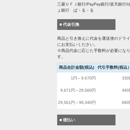
三菱ＵＦＪ銀行/PayPay銀行/楽天銀行/
ょ銀行 ぱ・る・る
■ 代金引換
商品と引き換えに代金を運送便のドラ
にお支払いください。
※商品代金に応じた手数料が必要にな
す。
商品合計金額(税込)
代引手数料(税込
1円～9.670円
33
9,671円～29,560円
44
29,561円～99,340円
66
■ 後払い