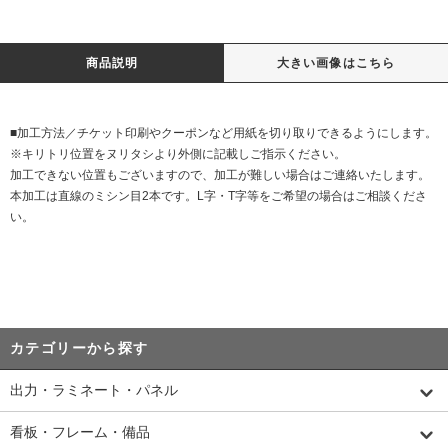
商品説明
大きい画像はこちら
■加工方法／チケット印刷やクーポンなど用紙を切り取りできるようにします。
※キリトリ位置をヌリタシより外側に記載しご指示ください。
加工できない位置もございますので、加工が難しい場合はご連絡いたします。
本加工は直線のミシン目2本です。L字・T字等をご希望の場合はご相談くださ
い。
カテゴリーから探す
出力・ラミネート・パネル
看板・フレーム・備品