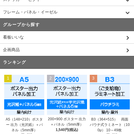
フレーム・パネル・イーゼル
グループから探す
看板いいな
企画商品
ランキング
1
2
3
200×900 ポスター 出力
A5（148×210）ポスタ
B3（364×515） 両面
＋パネル（5mm厚）
ー 出力（光沢紙）＋パ
パウチ式ラミネート（10
1,540円(税込)
ネル（5mm厚）
0μ） 10～49枚