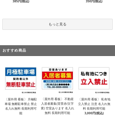
385円(税込)
350円(税込)
もっと見る
おすすめ商品
〔屋外用 看板〕 不動産
〔屋外用 看板〕 月極駐
〔屋外用 看板〕 私有地
入居者募集(背景赤/文字
車場 無断駐車禁止 禁止
立入禁止 注意 名入れ無
黄) 空室あります 名入れ
名入れ無料 長期利用可
料 長期利用可能
無料 長期利用可能
能
3,000円(税込)