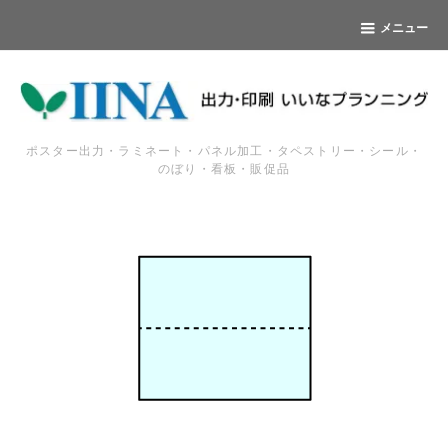
メニュー
ポスター出力・ラミネート・パネル加工・タペストリー・シール・
のぼり・看板・販促品