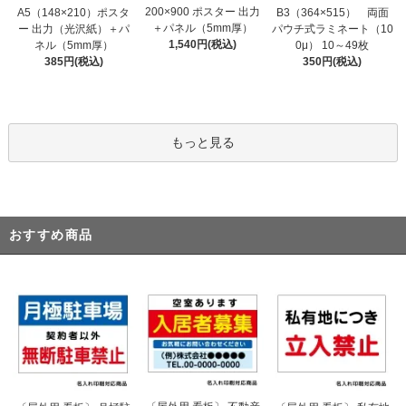
200×900 ポスター 出力
A5（148×210）ポスタ
B3（364×515） 両面
＋パネル（5mm厚）
ー 出力（光沢紙）＋パ
パウチ式ラミネート（10
1,540円(税込)
ネル（5mm厚）
0μ） 10～49枚
385円(税込)
350円(税込)
もっと見る
おすすめ商品