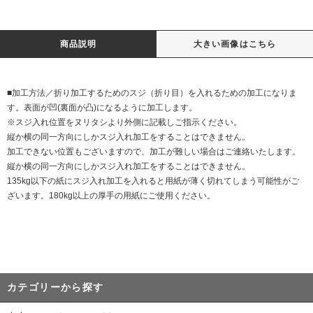
商品説明
大きい画像はこちら
■加工方法／折り加工するためのスジ（折り目）を入れるための加工になりま
す。表面が凹(裏面が凸)になるように加工します。
※スジ入れ位置をヌリタシより外側に記載しご指示ください。
縦か横の同一方向にしかスジ入れ加工をすることはできません。
加工できない位置もございますので、加工が難しい場合はご連絡いたします。
縦か横の同一方向にしかスジ入れ加工をすることはできません。
135kg以下の紙にスジ入れ加工を入れると用紙が薄く切れてしまう可能性がご
ざいます。180kg以上の厚手の用紙にご使用ください。
カテゴリーから探す