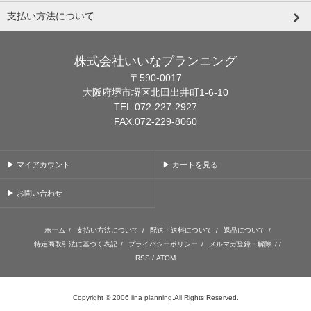
支払い方法について
株式会社いいなプランニング
〒590-0017
大阪府堺市堺区北田出井町1-6-10
TEL.072-227-2927
FAX.072-229-8060
▶ マイアカウント
▶ カートを見る
▶ お問い合わせ
ホーム
/
支払い方法について
/
配送・送料について
/
返品について
/
特定商取引法に基づく表記
/
プライバシーポリシー
/
メルマガ登録・解除
/ /
RSS
/
ATOM
Copyright © 2006 iina planning.All Rights Reserved.