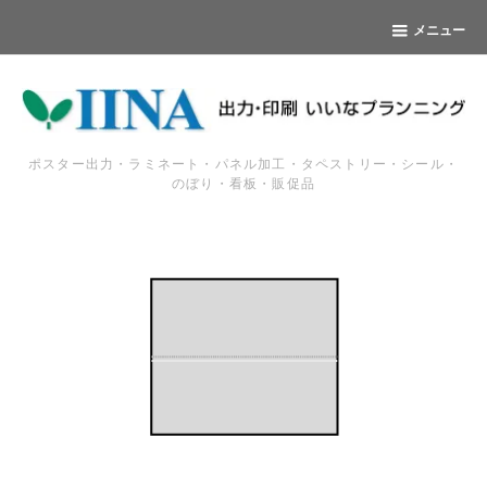
メニュー
ポスター出力・ラミネート・パネル加工・タペストリー・シール・
のぼり・看板・販促品