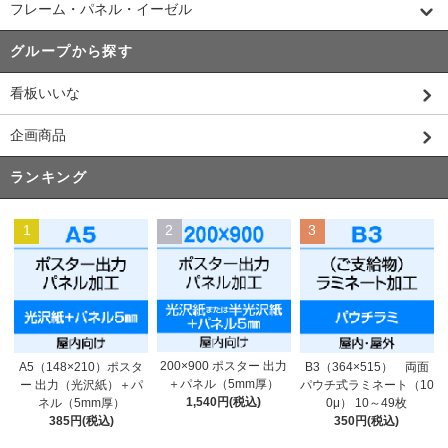
フレーム・パネル・イーゼル
グループから探す
看板いいな
企画商品
ランキング
1
2
3
200×900 ポスター 出力
A5（148×210）ポスタ
B3（364×515） 両面
＋パネル（5mm厚）
ー 出力（光沢紙）＋パ
パウチ式ラミネート（10
1,540円(税込)
ネル（5mm厚）
0μ） 10～49枚
385円(税込)
350円(税込)