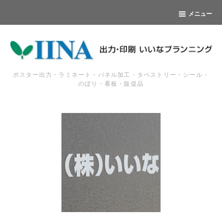
メニュー
ポスター出力・ラミネート・パネル加工・タペストリー・シール・
のぼり・看板・販促品