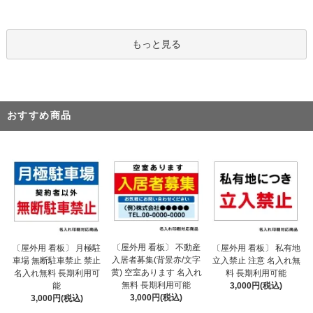
もっと見る
おすすめ商品
〔屋外用 看板〕 不動産
〔屋外用 看板〕 月極駐
〔屋外用 看板〕 私有地
入居者募集(背景赤/文字
車場 無断駐車禁止 禁止
立入禁止 注意 名入れ無
黄) 空室あります 名入れ
名入れ無料 長期利用可
料 長期利用可能
無料 長期利用可能
能
3,000円(税込)
3,000円(税込)
3,000円(税込)