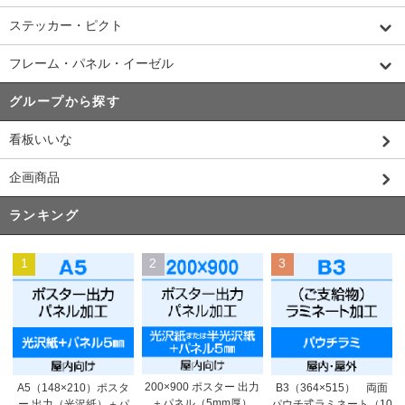
ステッカー・ピクト
フレーム・パネル・イーゼル
グループから探す
看板いいな
企画商品
ランキング
1
2
3
200×900 ポスター 出力
A5（148×210）ポスタ
B3（364×515） 両面
＋パネル（5mm厚）
ー 出力（光沢紙）＋パ
パウチ式ラミネート（10