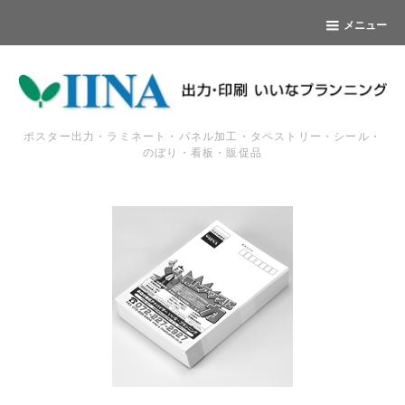
メニュー
ポスター出力・ラミネート・パネル加工・タペストリー・シール・
のぼり・看板・販促品