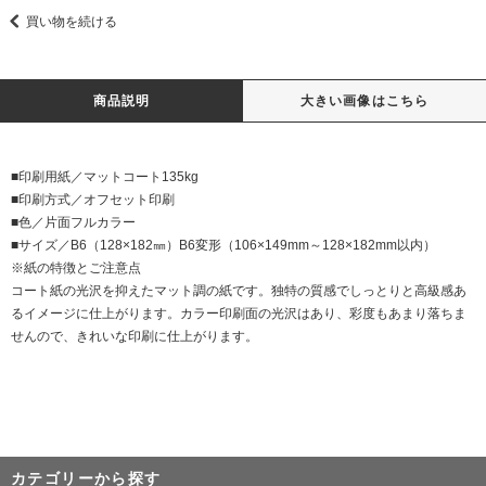
買い物を続ける
商品説明
大きい画像はこちら
■印刷用紙／マットコート135kg
■印刷方式／オフセット印刷
■色／片面フルカラー
■サイズ／B6（128×182㎜）B6変形（106×149mm～128×182mm以内）
※紙の特徴とご注意点
コート紙の光沢を抑えたマット調の紙です。独特の質感でしっとりと高級感あ
るイメージに仕上がります。カラー印刷面の光沢はあり、彩度もあまり落ちま
せんので、きれいな印刷に仕上がります。
カテゴリーから探す