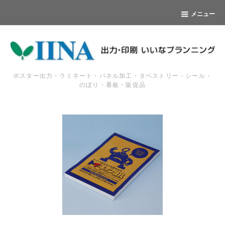
メニュー
ポスター出力・ラミネート・パネル加工・タペストリー・シール・
のぼり・看板・販促品