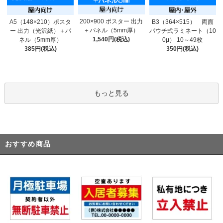
200×900 ポスター 出力
A5（148×210）ポスタ
B3（364×515） 両面
＋パネル（5mm厚）
ー 出力（光沢紙）＋パ
パウチ式ラミネート（10
1,540円(税込)
ネル（5mm厚）
0μ） 10～49枚
385円(税込)
350円(税込)
もっと見る
おすすめ商品