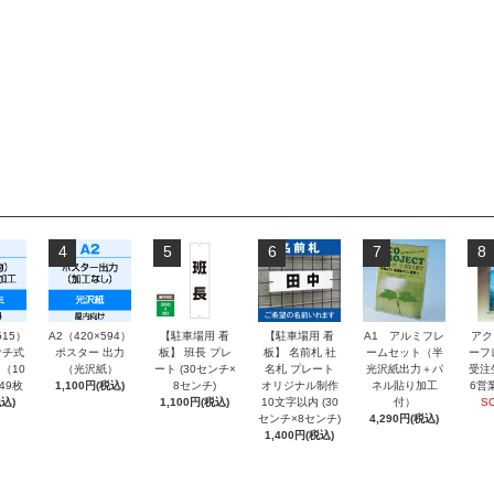
4
5
6
7
8
515）
A2（420×594）
【駐車場用 看
【駐車場用 看
A1 アルミフレ
アク
チ式
ポスター 出力
板】 班長 プレ
板】 名前札 社
ームセット（半
ーフ
（10
（光沢紙）
ート (30センチ×
名札 プレート
光沢紙出力＋パ
受注
～49枚
1,100円(税込)
8センチ)
オリジナル制作
ネル貼り加工
6営
込)
1,100円(税込)
10文字以内 (30
付）
S
センチ×8センチ)
4,290円(税込)
1,400円(税込)