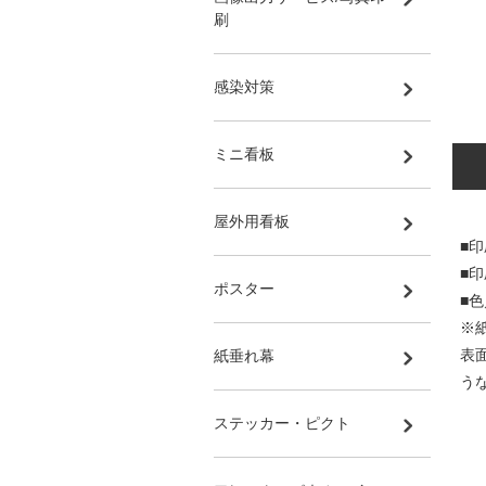
刷
感染対策
ミニ看板
屋外用看板
■
■
ポスター
■
※
表
紙垂れ幕
う
ステッカー・ピクト