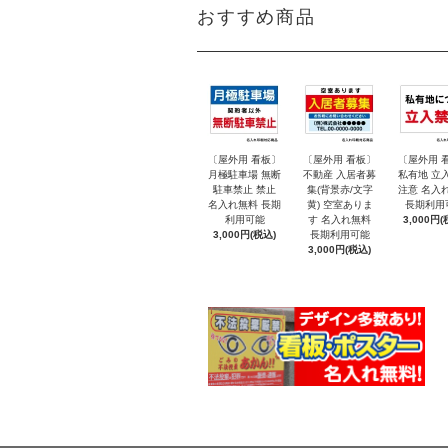
おすすめ商品
〔屋外用 看板〕
〔屋外用 看板〕
〔屋外用 
月極駐車場 無断
不動産 入居者募
私有地 立
駐車禁止 禁止
集(背景赤/文字
注意 名入
名入れ無料 長期
黄) 空室ありま
長期利用
利用可能
す 名入れ無料
3,000円(
3,000円(税込)
長期利用可能
3,000円(税込)