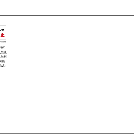
看板〕
入禁止
れ無料
可能
税込)