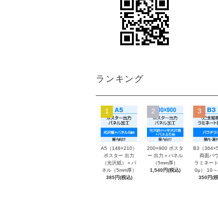
ランキング
1
2
3
A5（148×210）
200×900 ポスタ
B3（364×
ポスター 出力
ー 出力＋パネル
両面パウ
（光沢紙）＋パ
（5mm厚）
ラミネート
ネル（5mm厚）
1,540円(税込)
0μ） 10
385円(税込)
350円(税