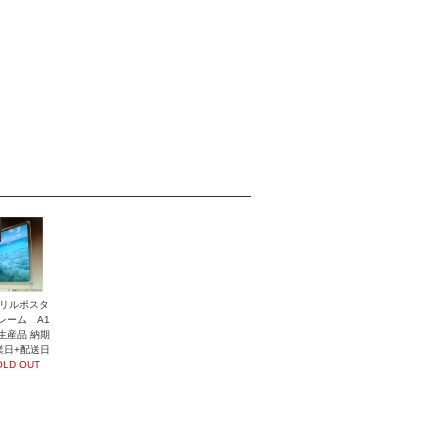
リルポスタ
レーム A1
生産品 納期
業日+配送日
OLD OUT