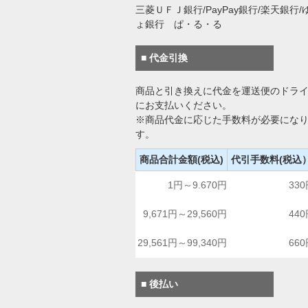
三菱ＵＦＪ銀行/PayPay銀行/楽天銀行/
ょ銀行 ぱ・る・る
■ 代金引換
商品と引き換えに代金を運送便のドラ
にお支払いください。
※商品代金に応じた手数料が必要にな
す。
商品合計金額(税込)
代引手数料(税込
1円～9.670円
33
9,671円～29,560円
44
29,561円～99,340円
66
■ 後払い