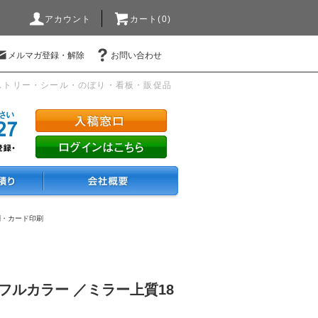
アカウント
カート(0)
メルマガ登録・解除
お問い合わせ
ストリー・シール・のぼり・看板・販促品
刺・カード印刷
フルカラー ／ミラー上質18