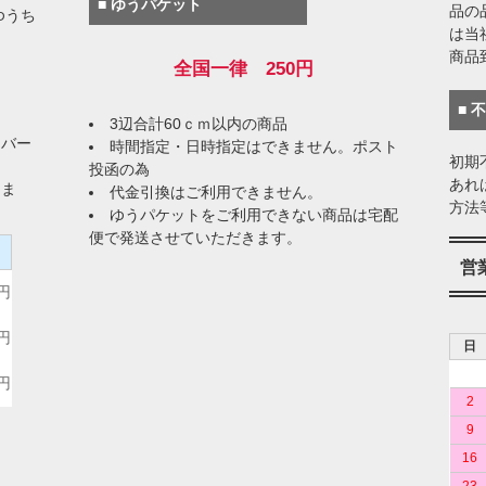
■ ゆうパケット
品の
ゆうち
は当
商品
全国一律 250円
■ 
3辺合計60ｃｍ以内の商品
イバー
時間指定・日時指定はできません。ポスト
初期
投函の為
あれ
りま
代金引換はご利用できません。
方法
ゆうパケットをご利用できない商品は宅配
便で発送させていただきます。
）
営
0円
0円
日
0円
2
9
16