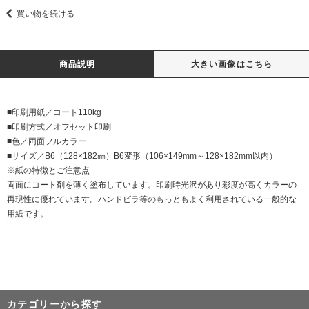
買い物を続ける
商品説明
大きい画像はこちら
■印刷用紙／コート110kg
■印刷方式／オフセット印刷
■色／両面フルカラー
■サイズ／B6（128×182㎜）B6変形（106×149mm～128×182mm以内）
※紙の特徴とご注意点
両面にコート剤を薄く塗布しています。印刷時光沢があり彩度が高くカラーの
再現性に優れています。ハンドビラ等のもっともよく利用されている一般的な
用紙です。
カテゴリーから探す