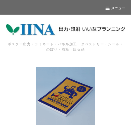
メニュー
ポスター出力・ラミネート・パネル加工・タペストリー・シール・
のぼり・看板・販促品