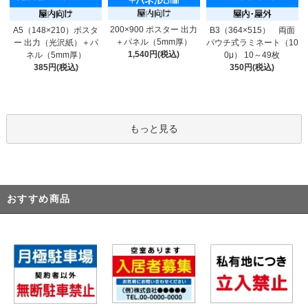
200×900 ポスター 出力
A5（148×210）ポスタ
B3（364×515） 両面
＋パネル（5mm厚）
ー 出力（光沢紙）＋パ
パウチ式ラミネート（10
1,540円(税込)
ネル（5mm厚）
0μ） 10～49枚
385円(税込)
350円(税込)
もっと見る
おすすめ商品