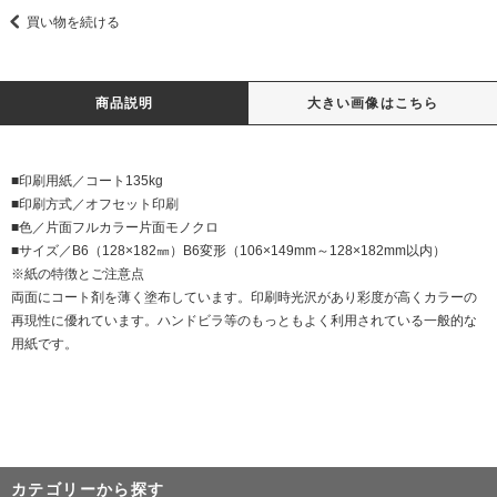
買い物を続ける
商品説明
大きい画像はこちら
■印刷用紙／コート135kg
■印刷方式／オフセット印刷
■色／片面フルカラー片面モノクロ
■サイズ／B6（128×182㎜）B6変形（106×149mm～128×182mm以内）
※紙の特徴とご注意点
両面にコート剤を薄く塗布しています。印刷時光沢があり彩度が高くカラーの
再現性に優れています。ハンドビラ等のもっともよく利用されている一般的な
用紙です。
カテゴリーから探す