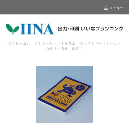
メニュー
ポスター出力・ラミネート・パネル加工・タペストリー・シール・
のぼり・看板・販促品