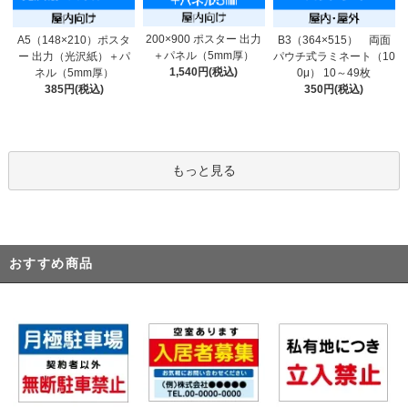
200×900 ポスター 出力
A5（148×210）ポスタ
B3（364×515） 両面
＋パネル（5mm厚）
ー 出力（光沢紙）＋パ
パウチ式ラミネート（10
1,540円(税込)
ネル（5mm厚）
0μ） 10～49枚
385円(税込)
350円(税込)
もっと見る
おすすめ商品