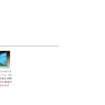
リルポスタ
レーム A1
生産品 納期
業日+配送日
OLD OUT