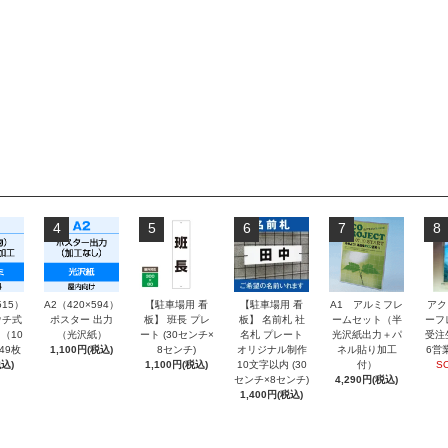
4
5
6
7
8
515）
A2（420×594）
【駐車場用 看
【駐車場用 看
A1 アルミフレ
アク
チ式
ポスター 出力
板】 班長 プレ
板】 名前札 社
ームセット（半
ーフ
（10
（光沢紙）
ート (30センチ×
名札 プレート
光沢紙出力＋パ
受注
～49枚
1,100円(税込)
8センチ)
オリジナル制作
ネル貼り加工
6営
込)
1,100円(税込)
10文字以内 (30
付）
S
センチ×8センチ)
4,290円(税込)
1,400円(税込)