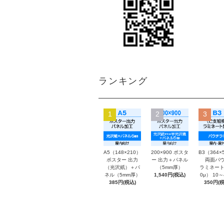
ランキング
1
2
3
A5（148×210）
200×900 ポスタ
B3（364×
ポスター 出力
ー 出力＋パネル
両面パウ
（光沢紙）＋パ
（5mm厚）
ラミネート
ネル（5mm厚）
1,540円(税込)
0μ） 10
385円(税込)
350円(税