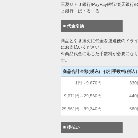
三菱ＵＦＪ銀行/PayPay銀行/楽天銀行/
ょ銀行 ぱ・る・る
■ 代金引換
商品と引き換えに代金を運送便のドラ
にお支払いください。
※商品代金に応じた手数料が必要にな
す。
商品合計金額(税込)
代引手数料(税込
1円～9.670円
33
9,671円～29,560円
44
29,561円～99,340円
66
■ 後払い