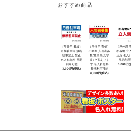
おすすめ商品
〔屋外用 看板〕
〔屋外用 看板〕
〔屋外用 
月極駐車場 無断
不動産 入居者募
私有地 立
駐車禁止 禁止
集(背景赤/文字
注意 名入
名入れ無料 長期
黄) 空室ありま
長期利用
利用可能
す 名入れ無料
3,000円(
3,000円(税込)
長期利用可能
3,000円(税込)