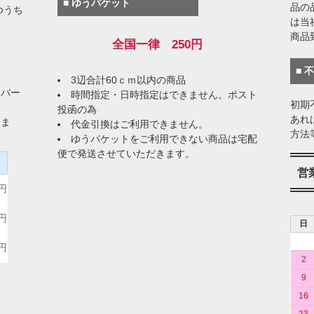
■ ゆうパケット
品の
ゆうち
は当
商品
全国一律 250円
■ 
3辺合計60ｃｍ以内の商品
イバー
時間指定・日時指定はできません。ポスト
初期
投函の為
あれ
りま
代金引換はご利用できません。
方法
ゆうパケットをご利用できない商品は宅配
便で発送させていただきます。
）
営
0円
0円
日
0円
2
9
16