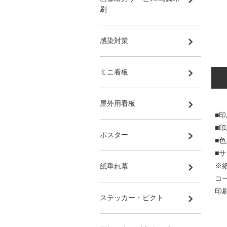
刷
感染対策
ミニ看板
屋外用看板
■印
■
ポスター
■
■サ
※
紙垂れ幕
コ
印
ステッカー・ピクト