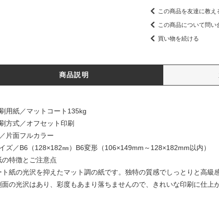
この商品を友達に教え
この商品について問い
買い物を続ける
商品説明
刷用紙／マットコート135kg
印刷方式／オフセット印刷
色／片面フルカラー
イズ／B6（128×182㎜）B6変形（106×149mm～128×182mm以内）
紙の特徴とご注意点
ート紙の光沢を抑えたマット調の紙です。独特の質感でしっとりと高級
刷面の光沢はあり、彩度もあまり落ちませんので、きれいな印刷に仕上