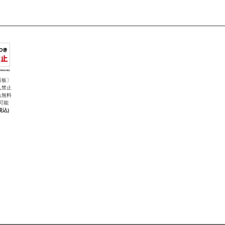
看板〕
入禁止
れ無料
可能
税込)