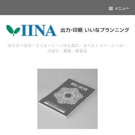
メニュー
ポスター出力・ラミネート・パネル加工・タペストリー・シール・
のぼり・看板・販促品