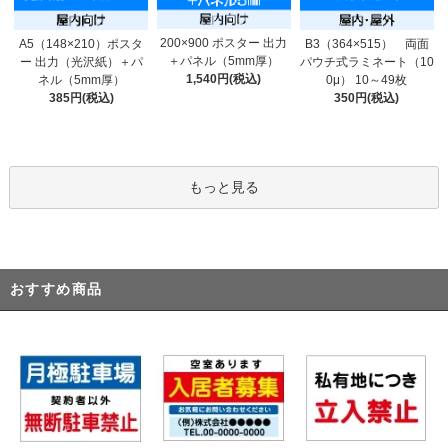
200×900 ポスター 出力
A5（148×210）ポスタ
B3（364×515） 両面
＋パネル（5mm厚）
ー 出力（光沢紙）＋パ
パウチ式ラミネート（10
1,540円(税込)
ネル（5mm厚）
0μ） 10～49枚
385円(税込)
350円(税込)
もっと見る
おすすめ商品