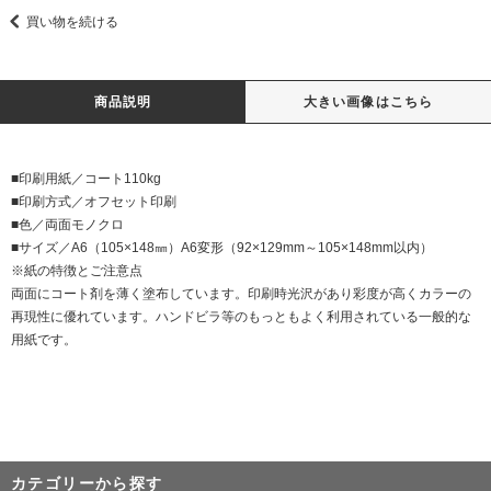
買い物を続ける
商品説明
大きい画像はこちら
■印刷用紙／コート110kg
■印刷方式／オフセット印刷
■色／両面モノクロ
■サイズ／A6（105×148㎜）A6変形（92×129mm～105×148mm以内）
※紙の特徴とご注意点
両面にコート剤を薄く塗布しています。印刷時光沢があり彩度が高くカラーの
再現性に優れています。ハンドビラ等のもっともよく利用されている一般的な
用紙です。
カテゴリーから探す