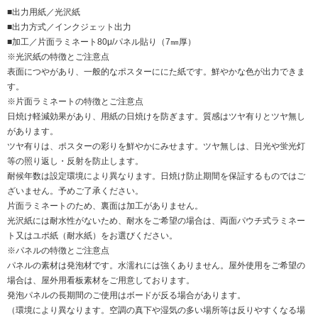
■出力用紙／光沢紙
■出力方式／インクジェット出力
■加工／片面ラミネート80μ/パネル貼り（7㎜厚）
※光沢紙の特徴とご注意点
表面につやがあり、一般的なポスターににた紙です。鮮やかな色が出力できま
す。
※片面ラミネートの特徴とご注意点
日焼け軽減効果があり、用紙の日焼けを防ぎます。質感はツヤ有りとツヤ無し
があります。
ツヤ有りは、ポスターの彩りを鮮やかにみせます。ツヤ無しは、日光や蛍光灯
等の照り返し・反射を防止します。
耐候年数は設定環境により異なります。日焼け防止期間を保証するものではご
ざいません。予めご了承ください。
片面ラミネートのため、裏面は加工がありません。
光沢紙には耐水性がないため、耐水をご希望の場合は、両面パウチ式ラミネー
ト又はユポ紙（耐水紙）をお選びください。
※パネルの特徴とご注意点
パネルの素材は発泡材です。水濡れには強くありません。屋外使用をご希望の
場合は、屋外用看板素材をご用意しております。
発泡パネルの長期間のご使用はボードが反る場合があります。
（環境により異なります。空調の真下や湿気の多い場所等は反りやすくなる場