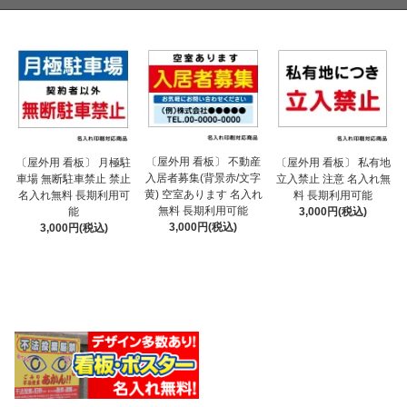
〔屋外用 看板〕 不動産
〔屋外用 看板〕 月極駐
〔屋外用 看板〕 私有地
入居者募集(背景赤/文字
車場 無断駐車禁止 禁止
立入禁止 注意 名入れ無
黄) 空室あります 名入れ
名入れ無料 長期利用可
料 長期利用可能
無料 長期利用可能
能
3,000円(税込)
3,000円(税込)
3,000円(税込)