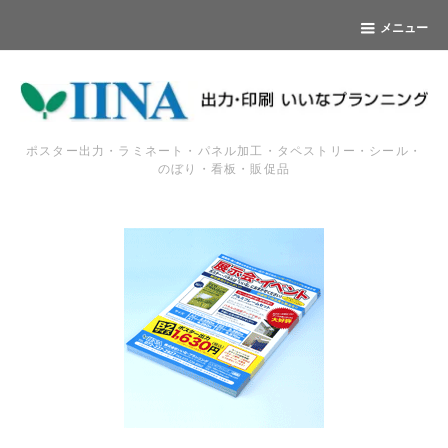
メニュー
ポスター出力・ラミネート・パネル加工・タペストリー・シール・
のぼり・看板・販促品