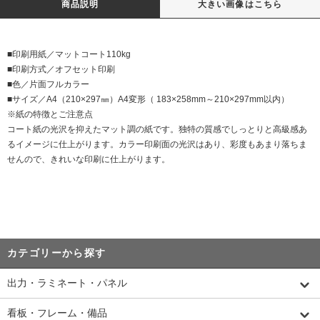
商品説明
大きい画像はこちら
■印刷用紙／マットコート110kg
■印刷方式／オフセット印刷
■色／片面フルカラー
■サイズ／A4（210×297㎜）A4変形（ 183×258mm～210×297mm以内）
※紙の特徴とご注意点
コート紙の光沢を抑えたマット調の紙です。独特の質感でしっとりと高級感あ
るイメージに仕上がります。カラー印刷面の光沢はあり、彩度もあまり落ちま
せんので、きれいな印刷に仕上がります。
カテゴリーから探す
出力・ラミネート・パネル
看板・フレーム・備品