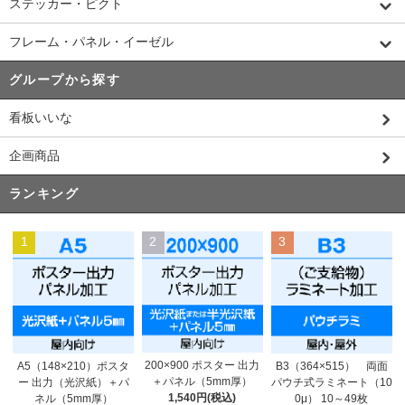
ステッカー・ピクト
フレーム・パネル・イーゼル
グループから探す
看板いいな
企画商品
ランキング
1
2
3
200×900 ポスター 出力
A5（148×210）ポスタ
B3（364×515） 両面
＋パネル（5mm厚）
ー 出力（光沢紙）＋パ
パウチ式ラミネート（10
1,540円(税込)
ネル（5mm厚）
0μ） 10～49枚