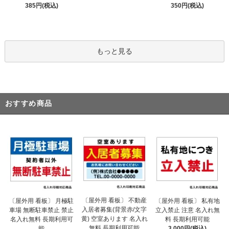
385円(税込)
350円(税込)
もっと見る
おすすめ商品
〔屋外用 看板〕 不動産
〔屋外用 看板〕 月極駐
〔屋外用 看板〕 私有地
入居者募集(背景赤/文字
車場 無断駐車禁止 禁止
立入禁止 注意 名入れ無
黄) 空室あります 名入れ
名入れ無料 長期利用可
料 長期利用可能
無料 長期利用可能
能
3,000円(税込)