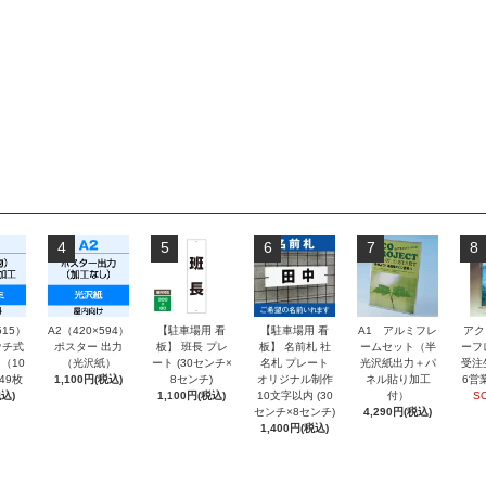
4
5
6
7
8
515）
A2（420×594）
【駐車場用 看
【駐車場用 看
A1 アルミフレ
アク
チ式
ポスター 出力
板】 班長 プレ
板】 名前札 社
ームセット（半
ーフ
（10
（光沢紙）
ート (30センチ×
名札 プレート
光沢紙出力＋パ
受注
～49枚
1,100円(税込)
8センチ)
オリジナル制作
ネル貼り加工
6営
込)
1,100円(税込)
10文字以内 (30
付）
S
センチ×8センチ)
4,290円(税込)
1,400円(税込)