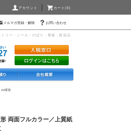
アカウント
カート(0)
メルマガ登録・解除
お問い合わせ
ストリー・シール・のぼり・看板・販促品
・A4変形
変形 両面フルカラー／上質紙
枚