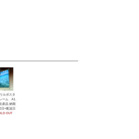
リルポスタ
レーム A1
生産品 納期
業日+配送日
OLD OUT