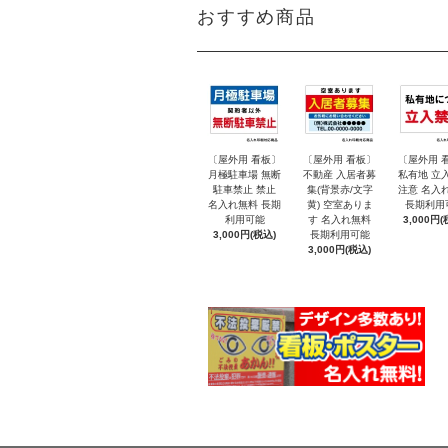
おすすめ商品
〔屋外用 看板〕
〔屋外用 看板〕
〔屋外用 
月極駐車場 無断
不動産 入居者募
私有地 立
駐車禁止 禁止
集(背景赤/文字
注意 名入
名入れ無料 長期
黄) 空室ありま
長期利用
利用可能
す 名入れ無料
3,000円(
3,000円(税込)
長期利用可能
3,000円(税込)