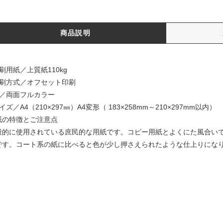
商品説明
刷用紙／上質紙110kg
印刷方式／オフセット印刷
色／両面フルカラー
イズ／A4（210×297㎜）A4変形（ 183×258mm～210×297mm以内）
紙の特徴とご注意点
般的に使用されている庶民的な用紙です。コピー用紙とよくにた風合い
です。コート系の紙に比べると色が少し押さえられたような仕上りにな