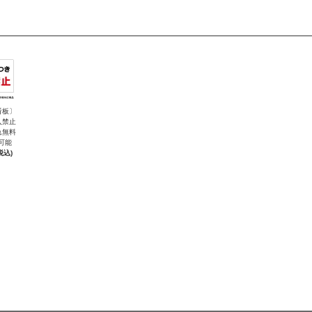
看板〕
入禁止
れ無料
可能
税込)