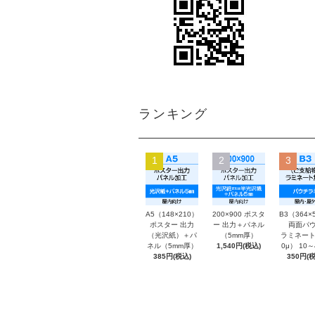
ランキング
1
2
3
A5（148×210）
200×900 ポスタ
B3（364×
ポスター 出力
ー 出力＋パネル
両面パウ
（光沢紙）＋パ
（5mm厚）
ラミネート
ネル（5mm厚）
1,540円(税込)
0μ） 10
385円(税込)
350円(税