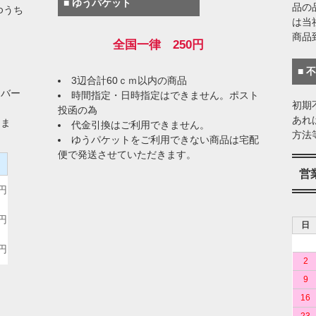
■ ゆうパケット
品の
ゆうち
は当
商品
全国一律 250円
■ 
3辺合計60ｃｍ以内の商品
イバー
時間指定・日時指定はできません。ポスト
初期
投函の為
あれ
りま
代金引換はご利用できません。
方法
ゆうパケットをご利用できない商品は宅配
便で発送させていただきます。
）
営
0円
0円
日
0円
2
9
16