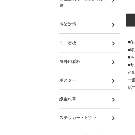
刷
感染対策
■印
ミニ看板
■
■
屋外用看板
■サ
※
一
ポスター
紙
紙垂れ幕
ステッカー・ピクト