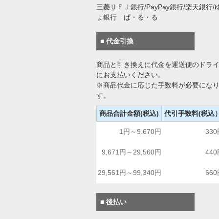
三菱ＵＦＪ銀行/PayPay銀行/楽天銀行/
ょ銀行 ぱ・る・る
■ 代金引換
商品と引き換えに代金を運送便のドラ
にお支払いください。
※商品代金に応じた手数料が必要にな
す。
商品合計金額(税込)
代引手数料(税込
1円～9.670円
33
9,671円～29,560円
44
29,561円～99,340円
66
■ 後払い