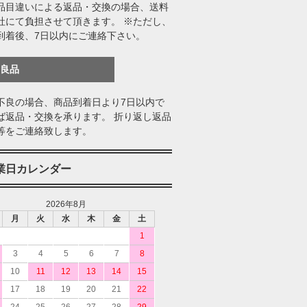
品目違いによる返品・交換の場合、送料
社にて負担させて頂きます。 ※ただし、
到着後、7日以内にご連絡下さい。
不良品
不良の場合、商品到着日より7日以内で
ば返品・交換を承ります。 折り返し返品
等をご連絡致します。
業日カレンダー
2026年8月
月
火
水
木
金
土
1
3
4
5
6
7
8
10
11
12
13
14
15
17
18
19
20
21
22