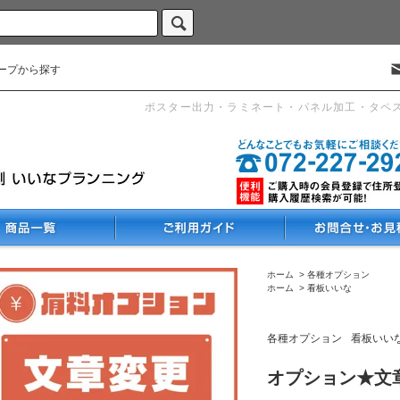
ープから探す
ポスター出力・ラミネート・パネル加工・タペ
ホーム
>
各種オプション
ホーム
>
看板いいな
各種オプション
看板いい
オプション★文