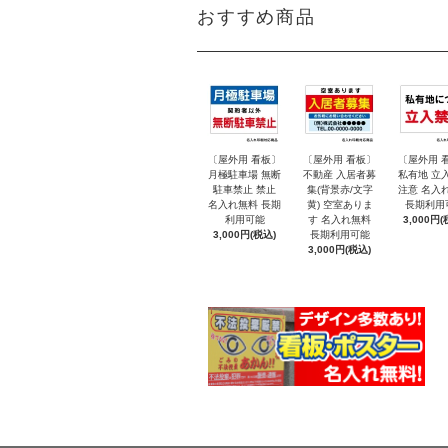
おすすめ商品
〔屋外用 看板〕
〔屋外用 看板〕
〔屋外用 
月極駐車場 無断
不動産 入居者募
私有地 立
駐車禁止 禁止
集(背景赤/文字
注意 名入
名入れ無料 長期
黄) 空室ありま
長期利用
利用可能
す 名入れ無料
3,000円(
3,000円(税込)
長期利用可能
3,000円(税込)