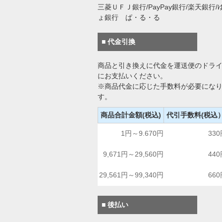
三菱ＵＦＪ銀行/PayPay銀行/楽天銀行/
ょ銀行 ぱ・る・る
■ 代金引換
商品と引き換えに代金を運送便のドラ
にお支払いください。
※商品代金に応じた手数料が必要にな
す。
商品合計金額(税込)
代引手数料(税込
1円～9.670円
33
9,671円～29,560円
44
29,561円～99,340円
66
■ 後払い