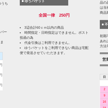
■ ゆうパケット
品の
ゆうち
は当
商品
全国一律 250円
■ 
3辺合計60ｃｍ以内の商品
イバー
時間指定・日時指定はできません。ポスト
初期
投函の為
あれ
りま
代金引換はご利用できません。
方法
ゆうパケットをご利用できない商品は宅配
便で発送させていただきます。
）
営
0円
0円
日
0円
2
9
16