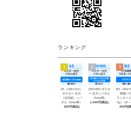
ランキング
1
2
3
A5（148×210）
200×900 ポスタ
B3（364×
ポスター 出力
ー 出力＋パネル
両面パウ
（光沢紙）＋パ
（5mm厚）
ラミネート
ネル（5mm厚）
1,540円(税込)
0μ） 10
385円(税込)
350円(税