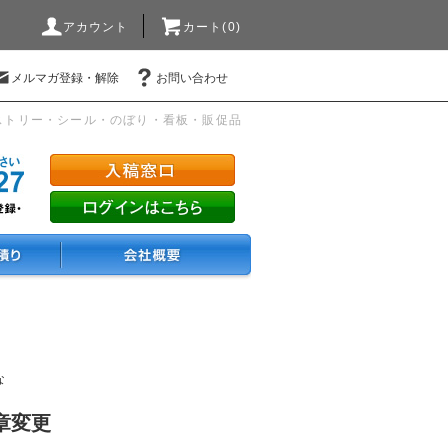
アカウント
カート(0)
メルマガ登録・解除
お問い合わせ
ストリー・シール・のぼり・看板・販促品
な
章変更