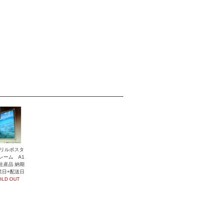
リルポスタ
レーム A1
生産品 納期
業日+配送日
OLD OUT