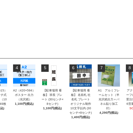
4
5
6
7
8
515）
A2（420×594）
【駐車場用 看
【駐車場用 看
A1 アルミフレ
アク
チ式
ポスター 出力
板】 班長 プレ
板】 名前札 社
ームセット（半
ーフ
（10
（光沢紙）
ート (30センチ×
名札 プレート
光沢紙出力＋パ
受注
～49枚
1,100円(税込)
8センチ)
オリジナル制作
ネル貼り加工
6営
込)
1,100円(税込)
10文字以内 (30
付）
S
センチ×8センチ)
4,290円(税込)
1,400円(税込)