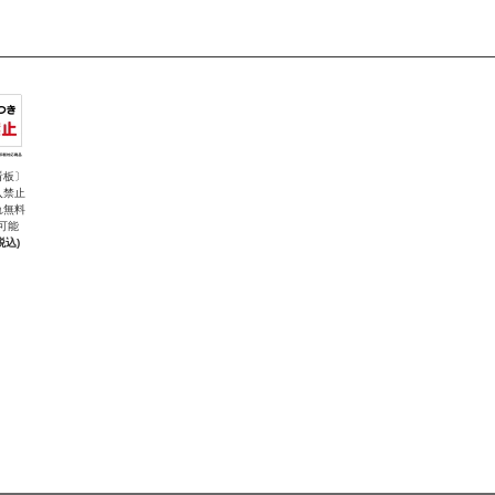
看板〕
入禁止
れ無料
可能
税込)