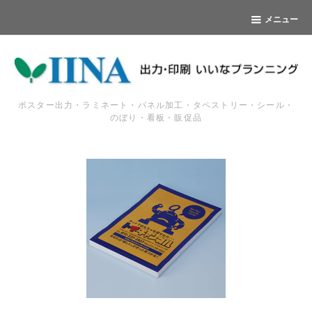
メニュー
ポスター出力・ラミネート・パネル加工・タペストリー・シール・
のぼり・看板・販促品