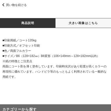
買い物を続ける
商品説明
大きい画像はこちら
■印刷用紙／コート135kg
■印刷方式／オフセット印刷
■色／両面フルカラー
■サイズ／B6（128×182㎜）B6変形（106×149mm～128×182mm以内）
※紙の特徴とご注意点
両面にコート剤を薄く塗布しています。印刷時光沢があり彩度が高くカラーの
再現性に優れています。ハンドビラ等のもっともよく利用されている一般的な
用紙です。
カテゴリーから探す