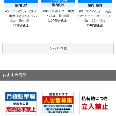
200×900 ポスター 出力
A5（148×210）ポスタ
B3（364×515） 両面
＋パネル（5mm厚）
ー 出力（光沢紙）＋パ
パウチ式ラミネート（10
1,540円(税込)
ネル（5mm厚）
0μ） 10～49枚
385円(税込)
350円(税込)
もっと見る
おすすめ商品