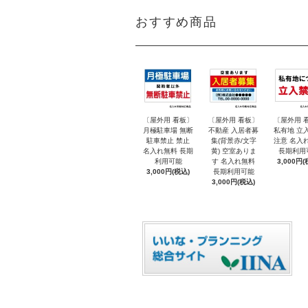
おすすめ商品
〔屋外用 看板〕
〔屋外用 看板〕
〔屋外用 
月極駐車場 無断
不動産 入居者募
私有地 立
駐車禁止 禁止
集(背景赤/文字
注意 名入
名入れ無料 長期
黄) 空室ありま
長期利用
利用可能
す 名入れ無料
3,000円(
3,000円(税込)
長期利用可能
3,000円(税込)