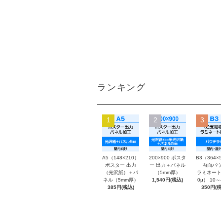
ランキング
1
2
3
A5（148×210）
200×900 ポスタ
B3（364×
ポスター 出力
ー 出力＋パネル
両面パウ
（光沢紙）＋パ
（5mm厚）
ラミネート
ネル（5mm厚）
1,540円(税込)
0μ） 10
385円(税込)
350円(税