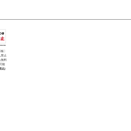
看板〕
入禁止
れ無料
可能
税込)