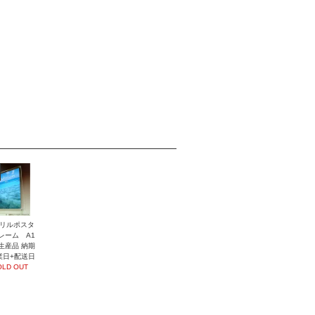
リルポスタ
レーム A1
生産品 納期
業日+配送日
OLD OUT