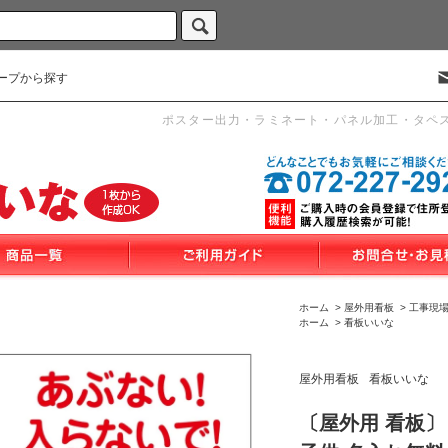
ープから探す
ポスター出力・ラミネート・パネル加工・タペ
ホーム
>
屋外用看板
>
工事現
ホーム
>
看板いいな
屋外用看板
看板いいな
〔屋外用 看板〕