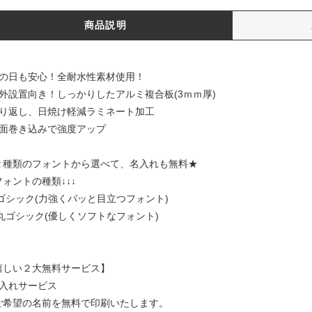
商品説明
雨の日も安心！全耐水性素材使用！
屋外設置向き！しっかりしたアルミ複合板(3ｍｍ厚)
照り返し、日焼け軽減ラミネート加工
裏面巻き込みで強度アップ
２種類のフォントから選べて、名入れも無料★
フォントの種類↓↓↓
1)ゴシック(力強くパッと目立つフォント)
2)丸ゴシック(優しくソフトなフォント)
嬉しい２大無料サービス】
名入れサービス
ご希望の名前を無料で印刷いたします。