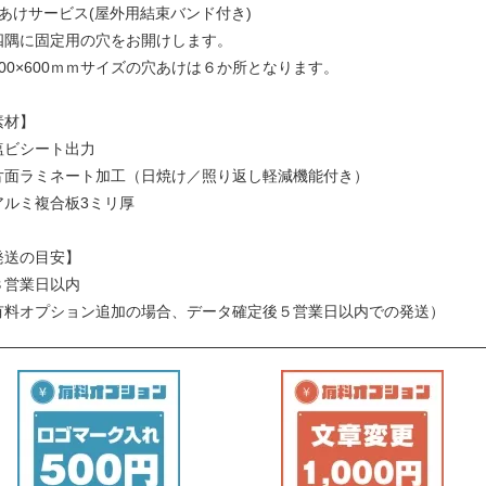
穴あけサービス(屋外用結束バンド付き)
四隅に固定用の穴をお開けします。
900×600ｍｍサイズの穴あけは６か所となります。
素材】
塩ビシート出力
片面ラミネート加工（日焼け／照り返し軽減機能付き）
アルミ複合板3ミリ厚
発送の目安】
３営業日以内
有料オプション追加の場合、データ確定後５営業日以内での発送）