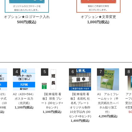
オプション★ロゴマーク入れ
オプション★文章変更
500円(税込)
1,000円(税込)
4
5
6
7
8
515）
A2（420×594）
【駐車場用 看
【駐車場用 看
A1 アルミフレ
アク
チ式
ポスター 出力
板】 班長 プレ
板】 名前札 社
ームセット（半
ーフ
（10
（光沢紙）
ート (30センチ×
名札 プレート
光沢紙出力＋パ
受注
～49枚
1,100円(税込)
8センチ)
オリジナル制作
ネル貼り加工
6営
込)
1,100円(税込)
10文字以内 (30
付）
S
センチ×8センチ)
4,290円(税込)
1,400円(税込)