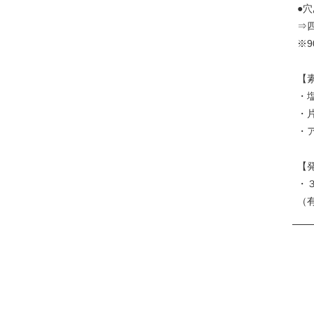
●
⇒
※
【
・
・
・
【
・
（