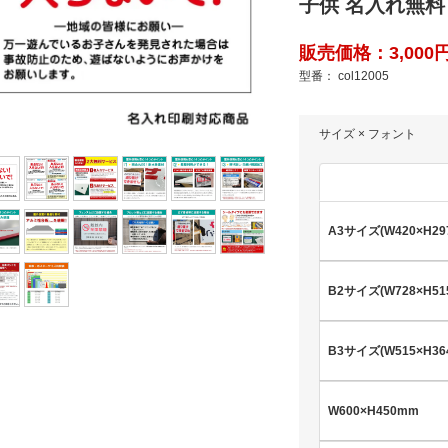
子供 名入れ無料
販売価格：3,000円(
型番： col12005
サイズ × フォント
A3サイズ(W420×H29
B2サイズ(W728×H51
B3サイズ(W515×H36
W600×H450mm