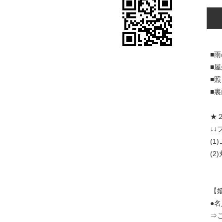
■
■
■
■
★
↓↓
(
(
【
●
⇒