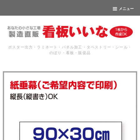
メニュー
ポスター出力・ラミネート・パネル加工・タペストリー・シール・
のぼり・看板・販促品