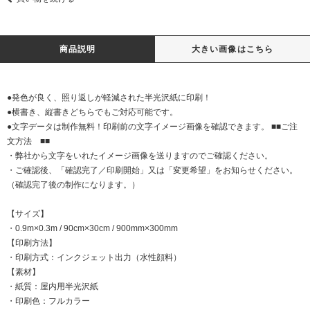
商品説明
大きい画像はこちら
●発色が良く、照り返しが軽減された半光沢紙に印刷！
●横書き、縦書きどちらでもご対応可能です。
●文字データは制作無料！印刷前の文字イメージ画像を確認できます。 ■■ご注
文方法 ■■
・弊社から文字をいれたイメージ画像を送りますのでご確認ください。
・ご確認後、「確認完了／印刷開始」又は「変更希望」をお知らせください。
（確認完了後の制作になります。）
【サイズ】
・0.9m×0.3m / 90cm×30cm / 900mm×300mm
【印刷方法】
・印刷方式：インクジェット出力（水性顔料）
【素材】
・紙質：屋内用半光沢紙
・印刷色：フルカラー