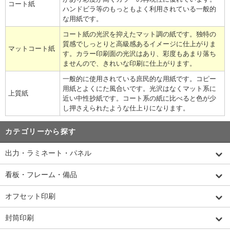
コート紙
ハンドビラ等のもっともよく利用されている一般的
な用紙です。
コート紙の光沢を抑えたマット調の紙です。独特の
質感でしっとりと高級感あるイメージに仕上がりま
マットコート紙
す。カラー印刷面の光沢はあり、彩度もあまり落ち
ませんので、きれいな印刷に仕上がります。
一般的に使用されている庶民的な用紙です。コピー
用紙とよくにた風合いです。光沢はなくマット系に
上質紙
近い中性抄紙です。コート系の紙に比べると色が少
し押さえられたような仕上りになります。
カテゴリーから探す
出力・ラミネート・パネル
看板・フレーム・備品
オフセット印刷
封筒印刷