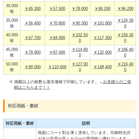
30,000
￥45,300
￥57,500
￥78,000
￥86,200
￥96,200
枚
35,000
￥126,30
￥56,400
￥70,800
￥90,300
￥101,800
枚
0
40,000
￥102,50
￥156,30
￥67,700
￥84,000
￥117,300
枚
0
0
45,000
￥114,80
￥186,40
￥78,900
￥97,400
￥132,900
枚
0
0
50,000
￥127,00
￥216,40
￥90,000
￥110,600
￥148,400
枚
0
0
※ 掲載以上の枚数も激安価格で印刷しています。→
お見積りのご依
頼はこちらまで！！
対応用紙・素材
対応用紙・素材
説明
両面にコート剤を薄く塗布しています。印刷時光沢
があり彩度が高くカラーの再現性に優れています。