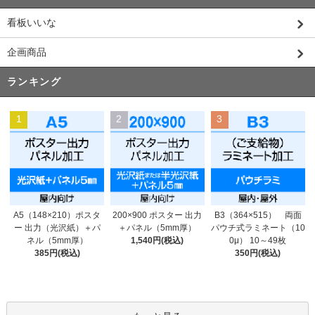
看板いいな
企画商品
ランキング
1
2
3
200×900 ポスター 出力
A5（148×210）ポスタ
B3（364×515） 両面
＋パネル（5mm厚）
ー 出力（光沢紙）＋パ
パウチ式ラミネート（10
1,540円(税込)
ネル（5mm厚）
0μ） 10～49枚
385円(税込)
350円(税込)