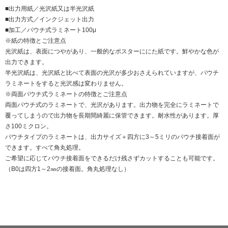
■出力用紙／光沢紙又は半光沢紙
■出力方式／インクジェット出力
■加工／パウチ式ラミネート100μ
※紙の特徴とご注意点
光沢紙は、表面につやがあり、一般的なポスターににた紙です。鮮やかな色が
出力できます。
半光沢紙は、光沢紙と比べて表面の光沢が多少おさえられていますが、パウチ
ラミネートをすると光沢感は変わりません。
※両面パウチ式ラミネートの特徴とご注意点
両面パウチ式のラミネートで、光沢があります。出力物を完全にラミネートで
覆ってしまうので出力物を長期間綺麗に保管できます。耐水性があります。厚
さ100ミクロン。
パウチタイプのラミネートは、出力サイズ＋四方に3～5ミリのパウチ接着面が
できます。すべて角丸処理。
ご希望に応じてパウチ接着面をできるだけ残さずカットすることも可能です。
（B0は四方1～2㎜の接着面。角丸処理なし）