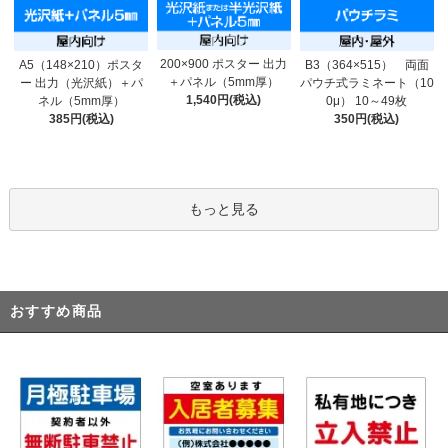
200×900 ポスター 出力
A5（148×210）ポスタ
B3（364×515） 両面
＋パネル（5mm厚）
ー 出力（光沢紙）＋パ
パウチ式ラミネート（10
1,540円(税込)
ネル（5mm厚）
0μ） 10～49枚
385円(税込)
350円(税込)
もっと見る
おすすめ商品