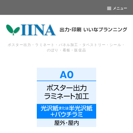
メニュー
ポスター出力・ラミネート・パネル加工・タペストリー・シール・
のぼり・看板・販促品