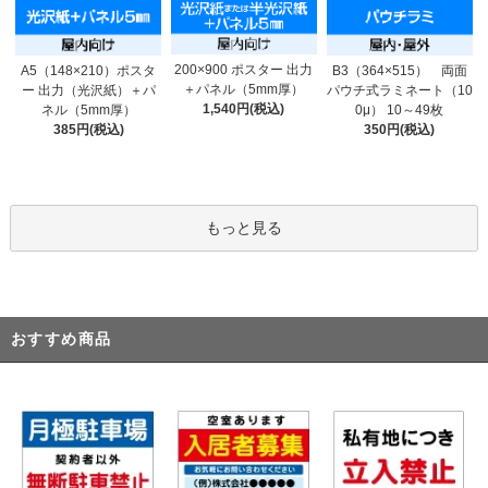
200×900 ポスター 出力
A5（148×210）ポスタ
B3（364×515） 両面
＋パネル（5mm厚）
ー 出力（光沢紙）＋パ
パウチ式ラミネート（10
1,540円(税込)
ネル（5mm厚）
0μ） 10～49枚
385円(税込)
350円(税込)
もっと見る
おすすめ商品