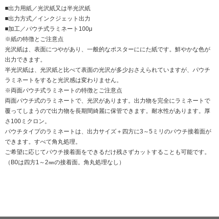
■出力用紙／光沢紙又は半光沢紙
■出力方式／インクジェット出力
■加工／パウチ式ラミネート100μ
※紙の特徴とご注意点
光沢紙は、表面につやがあり、一般的なポスターににた紙です。鮮やかな色が
出力できます。
半光沢紙は、光沢紙と比べて表面の光沢が多少おさえられていますが、パウチ
ラミネートをすると光沢感は変わりません。
※両面パウチ式ラミネートの特徴とご注意点
両面パウチ式のラミネートで、光沢があります。出力物を完全にラミネートで
覆ってしまうので出力物を長期間綺麗に保管できます。耐水性があります。厚
さ100ミクロン。
パウチタイプのラミネートは、出力サイズ＋四方に3～5ミリのパウチ接着面が
できます。すべて角丸処理。
ご希望に応じてパウチ接着面をできるだけ残さずカットすることも可能です。
（B0は四方1～2㎜の接着面。角丸処理なし）