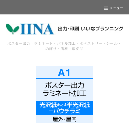
メニュー
ポスター出力・ラミネート・パネル加工・タペストリー・シール・
のぼり・看板・販促品