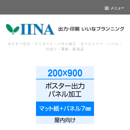
メニュー
ポスター出力・ラミネート・パネル加工・タペストリー・シール・
のぼり・看板・販促品