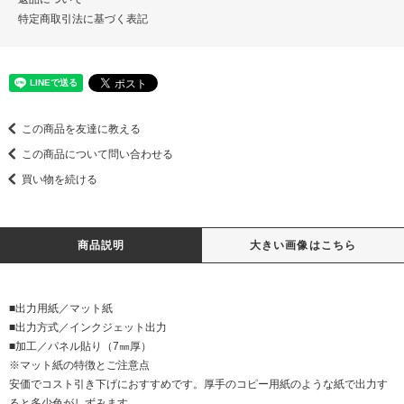
特定商取引法に基づく表記
この商品を友達に教える
この商品について問い合わせる
買い物を続ける
商品説明
大きい画像はこちら
■出力用紙／マット紙
■出力方式／インクジェット出力
■加工／パネル貼り（7㎜厚）
※マット紙の特徴とご注意点
安価でコスト引き下げにおすすめです。厚手のコピー用紙のような紙で出力す
ると多少色がしずみます。