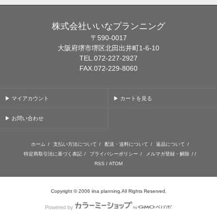
株式会社いいなプランニング
〒590-0017
大阪府堺市堺区北田出井町1-6-10
TEL.072-227-2927
FAX.072-229-8060
▶ マイアカウント
▶ カートを見る
▶ お問い合わせ
ホーム
/
支払い方法について
/
配送・送料について
/
返品について
/
特定商取引法に基づく表記
/
プライバシーポリシー
/
メルマガ登録・解除
/ /
RSS
/
ATOM
Copyright © 2006 iina planning.All Rights Reserved.
Powered by