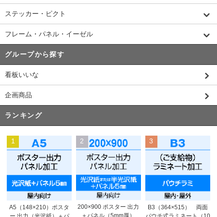
ステッカー・ピクト
フレーム・パネル・イーゼル
グループから探す
看板いいな
企画商品
ランキング
1
2
3
200×900 ポスター 出力
A5（148×210）ポスタ
B3（364×515） 両面
＋パネル（5mm厚）
ー 出力（光沢紙）＋パ
パウチ式ラミネート（10