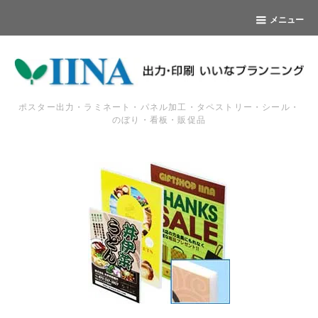
メニュー
ポスター出力・ラミネート・パネル加工・タペストリー・シール・
のぼり・看板・販促品