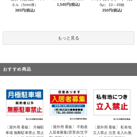
1,540円(税込)
ネル（5mm厚）
0μ） 10～49枚
385円(税込)
350円(税込)
もっと見る
おすすめ商品
〔屋外用 看板〕 不動産
〔屋外用 看板〕 月極駐
〔屋外用 看板〕 私有地
入居者募集(背景赤/文字
車場 無断駐車禁止 禁止
立入禁止 注意 名入れ無