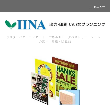
メニュー
ポスター出力・ラミネート・パネル加工・タペストリー・シール・
のぼり・看板・販促品