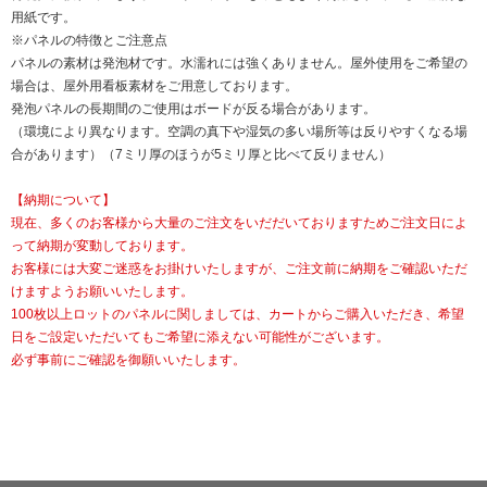
用紙です。
※パネルの特徴とご注意点
パネルの素材は発泡材です。水濡れには強くありません。屋外使用をご希望の
場合は、屋外用看板素材をご用意しております。
発泡パネルの長期間のご使用はボードが反る場合があります。
（環境により異なります。空調の真下や湿気の多い場所等は反りやすくなる場
合があります）（7ミリ厚のほうが5ミリ厚と比べて反りません）
【納期について】
現在、多くのお客様から大量のご注文をいだだいておりますためご注文日によ
って納期が変動しております。
お客様には大変ご迷惑をお掛けいたしますが、ご注文前に納期をご確認いただ
けますようお願いいたします。
100枚以上ロットのパネルに関しましては、カートからご購入いただき、希望
日をご設定いただいてもご希望に添えない可能性がございます。
必ず事前にご確認を御願いいたします。