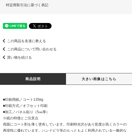
特定商取引法に基づく表記
この商品を友達に教える
この商品について問い合わせる
買い物を続ける
商品説明
大きい画像はこちら
■印刷用紙／コート135kg
■印刷方式／オフセット印刷
■加工／パネル貼り（5㎜厚）
※紙の特徴とご注意点
両面にコート剤を薄く塗布しています。印刷時光沢があり彩度が高くカラーの
再現性に優れています。ハンドビラ等のもっともよく利用されている一般的な