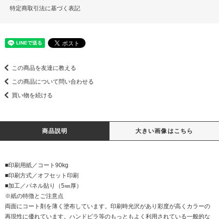
特定商取引法に基づく表記
この商品を友達に教える
この商品について問い合わせる
買い物を続ける
商品説明
大きい画像はこちら
■印刷用紙／コート90kg
■印刷方式／オフセット印刷
■加工／パネル貼り（5㎜厚）
※紙の特徴とご注意点
両面にコート剤を薄く塗布しています。印刷時光沢があり彩度が高くカラーの
再現性に優れています。ハンドビラ等のもっともよく利用されている一般的な