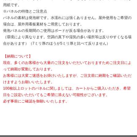
用紙です。
※パネルの特徴とご注意点
パネルの素材は発泡材です。水濡れには強くありません。屋外使用をご希望の
場合は、屋外用看板素材をご用意しております。
発泡パネルの長期間のご使用はボードが反る場合があります。
（環境により異なります。空調の真下や湿気の多い場所等は反りやすくなる場
合があります）（7ミリ厚のほうが5ミリ厚と比べて反りません）
【納期について】
現在、多くのお客様から大量のご注文をいだだいておりますためご注文日によ
って納期が変動しております。
お客様には大変ご迷惑をお掛けいたしますが、ご注文前に納期をご確認いただ
けますようお願いいたします。
100枚以上ロットのパネルに関しましては、カートからご購入いただき、希望
日をご設定いただいてもご希望に添えない可能性がございます。
必ず事前にご確認を御願いいたします。