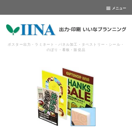
メニュー
ポスター出力・ラミネート・パネル加工・タペストリー・シール・
のぼり・看板・販促品