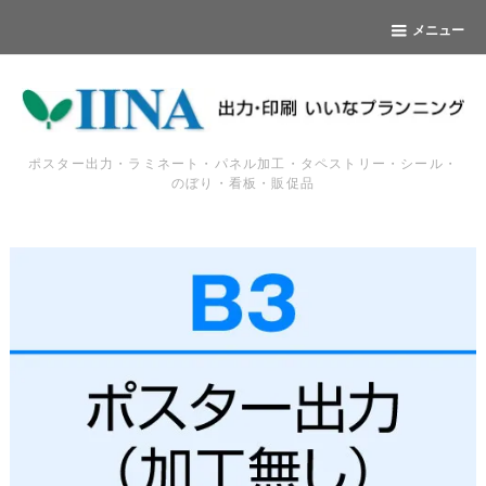
メニュー
ポスター出力・ラミネート・パネル加工・タペストリー・シール・
のぼり・看板・販促品