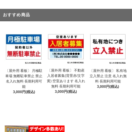
おすすめ商品
〔屋外用 看板〕 不動産
〔屋外用 看板〕 月極駐
〔屋外用 看板〕 私有地
入居者募集(背景赤/文字
車場 無断駐車禁止 禁止
立入禁止 注意 名入れ無
黄) 空室あります 名入れ
名入れ無料 長期利用可
料 長期利用可能
無料 長期利用可能
能
3,000円(税込)
3,000円(税込)
3,000円(税込)