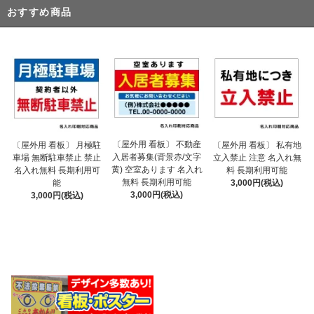
おすすめ商品
〔屋外用 看板〕 不動産
〔屋外用 看板〕 月極駐
〔屋外用 看板〕 私有地
入居者募集(背景赤/文字
車場 無断駐車禁止 禁止
立入禁止 注意 名入れ無
黄) 空室あります 名入れ
名入れ無料 長期利用可
料 長期利用可能
無料 長期利用可能
能
3,000円(税込)
3,000円(税込)
3,000円(税込)