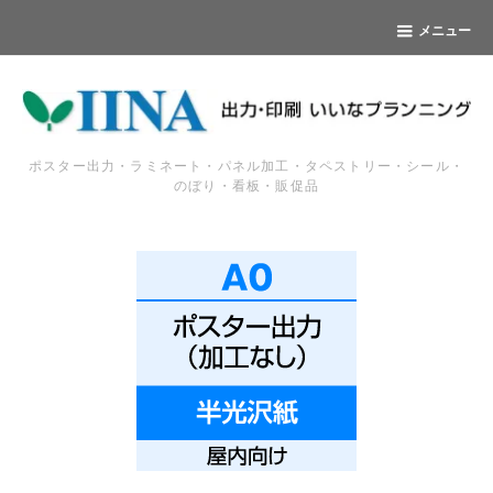
メニュー
ポスター出力・ラミネート・パネル加工・タペストリー・シール・
のぼり・看板・販促品