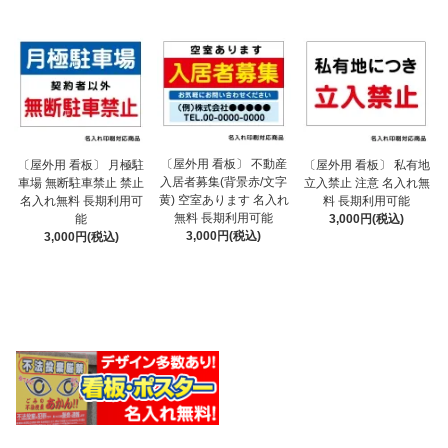
〔屋外用 看板〕 不動産
〔屋外用 看板〕 月極駐
〔屋外用 看板〕 私有地
入居者募集(背景赤/文字
車場 無断駐車禁止 禁止
立入禁止 注意 名入れ無
黄) 空室あります 名入れ
名入れ無料 長期利用可
料 長期利用可能
無料 長期利用可能
能
3,000円(税込)
3,000円(税込)
3,000円(税込)