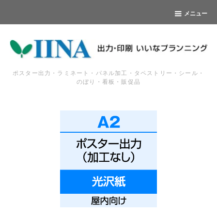
メニュー
ポスター出力・ラミネート・パネル加工・タペストリー・シール・
のぼり・看板・販促品