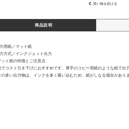
買い物を続ける
商品説明
出力用紙／マット紙
出力方式／インクジェット出力
マット紙の特徴とご注意点
価でコスト引き下げにおすすめです。厚手のコピー用紙のような紙で出
タの多い出力物は、インクを多く吸い込むため、紙がしなる場合があり