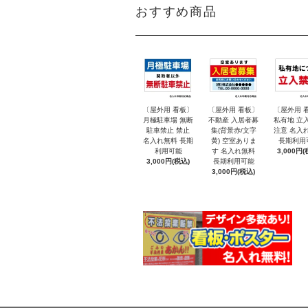
おすすめ商品
〔屋外用 看板〕
〔屋外用 看板〕
〔屋外用 
月極駐車場 無断
不動産 入居者募
私有地 立
駐車禁止 禁止
集(背景赤/文字
注意 名入
名入れ無料 長期
黄) 空室ありま
長期利用
利用可能
す 名入れ無料
3,000円(
3,000円(税込)
長期利用可能
3,000円(税込)