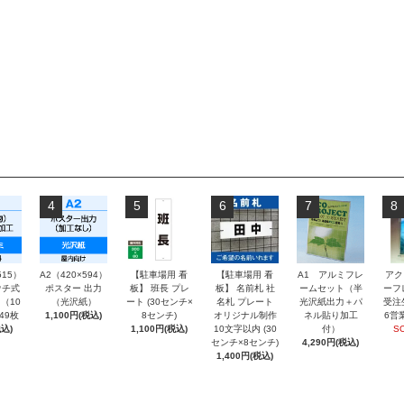
4
5
6
7
8
515）
A2（420×594）
【駐車場用 看
【駐車場用 看
A1 アルミフレ
アク
チ式
ポスター 出力
板】 班長 プレ
板】 名前札 社
ームセット（半
ーフ
（10
（光沢紙）
ート (30センチ×
名札 プレート
光沢紙出力＋パ
受注
～49枚
1,100円(税込)
8センチ)
オリジナル制作
ネル貼り加工
6営
込)
1,100円(税込)
10文字以内 (30
付）
S
センチ×8センチ)
4,290円(税込)
1,400円(税込)