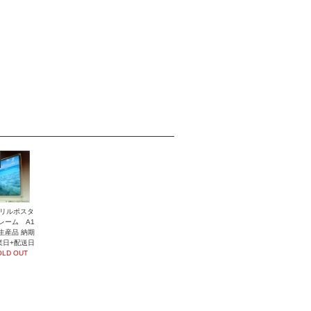
リルポスタ
レーム A1
生産品 納期
業日+配送日
OLD OUT