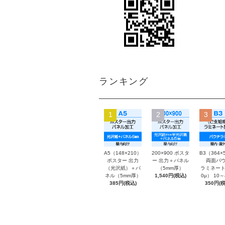
ランキング
1
2
3
A5（148×210）
200×900 ポスタ
B3（364×
ポスター 出力
ー 出力＋パネル
両面パウ
（光沢紙）＋パ
（5mm厚）
ラミネート
ネル（5mm厚）
1,540円(税込)
0μ） 10
385円(税込)
350円(税