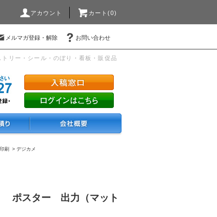
アカウント
カート(0)
メルマガ登録・解除
お問い合わせ
ストリー・シール・のぼり・看板・販促品
真印刷
>
デジカメ
30） ポスター 出力（マット