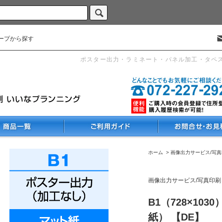
ープから探す
ポスター出力・ラミネート・パネル加工・タペ
ホーム
>
画像出力サービス/写
画像出力サービス/写真印刷
B1（728×10
紙） 【DE】