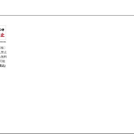
看板〕
入禁止
れ無料
可能
税込)