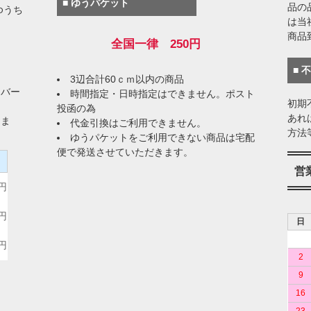
■ ゆうパケット
品の
ゆうち
は当
商品
全国一律 250円
■ 
3辺合計60ｃｍ以内の商品
イバー
時間指定・日時指定はできません。ポスト
初期
投函の為
あれ
りま
代金引換はご利用できません。
方法
ゆうパケットをご利用できない商品は宅配
便で発送させていただきます。
）
営
0円
0円
日
0円
2
9
16