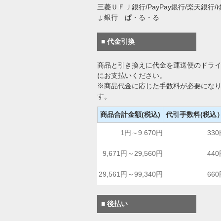
三菱ＵＦＪ銀行/PayPay銀行/楽天銀行/
ょ銀行 ぱ・る・る
■ 代金引換
商品と引き換えに代金を運送便のドラ
にお支払いください。
※商品代金に応じた手数料が必要にな
す。
商品合計金額(税込)
代引手数料(税込
1円～9.670円
33
9,671円～29,560円
44
29,561円～99,340円
66
■ 後払い