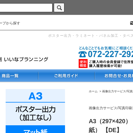
ープから探す
ポスター出力・ラミネート・パネル加工・タペ
ホーム
>
画像出力サービス/写
画像出力サービス/写真印刷
A3（297×4
紙） 【DE】