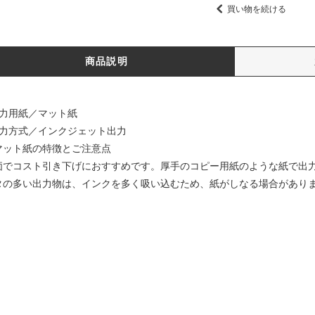
買い物を続ける
商品説明
出力用紙／マット紙
出力方式／インクジェット出力
マット紙の特徴とご注意点
価でコスト引き下げにおすすめです。厚手のコピー用紙のような紙で出
タの多い出力物は、インクを多く吸い込むため、紙がしなる場合があり