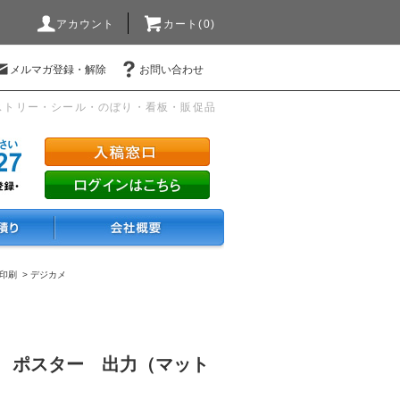
アカウント
カート(0)
メルマガ登録・解除
お問い合わせ
ストリー・シール・のぼり・看板・販促品
真印刷
>
デジカメ
20） ポスター 出力（マット