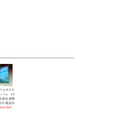
リルポスタ
レーム A1
生産品 納期
業日+配送日
OLD OUT