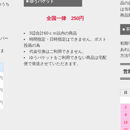
■ ゆうパケット
品の
ゆうち
は当
商品
全国一律 250円
■ 
3辺合計60ｃｍ以内の商品
イバー
時間指定・日時指定はできません。ポスト
初期
投函の為
あれ
りま
代金引換はご利用できません。
方法
ゆうパケットをご利用できない商品は宅配
便で発送させていただきます。
）
営
0円
0円
日
0円
2
9
16