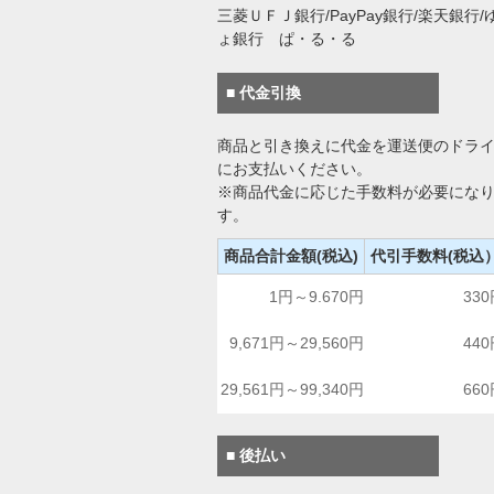
三菱ＵＦＪ銀行/PayPay銀行/楽天銀行/
ょ銀行 ぱ・る・る
■ 代金引換
商品と引き換えに代金を運送便のドラ
にお支払いください。
※商品代金に応じた手数料が必要にな
す。
商品合計金額(税込)
代引手数料(税込
1円～9.670円
33
9,671円～29,560円
44
29,561円～99,340円
66
■ 後払い