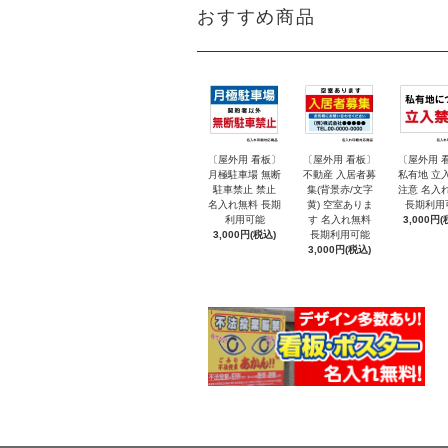
おすすめ商品
〔屋外用 看板〕
〔屋外用 看板〕
〔屋外用 
月極駐車場 無断
不動産 入居者募
私有地 立
駐車禁止 禁止
集(背景赤/文字
注意 名入
名入れ無料 長期
黄) 空室ありま
長期利用
利用可能
す 名入れ無料
3,000円(
3,000円(税込)
長期利用可能
3,000円(税込)