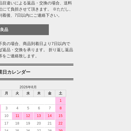
品目違いによる返品・交換の場合、送料
社にて負担させて頂きます。 ※ただし、
到着後、7日以内にご連絡下さい。
不良品
不良の場合、商品到着日より7日以内で
ば返品・交換を承ります。 折り返し返品
等をご連絡致します。
業日カレンダー
2026年8月
月
火
水
木
金
土
1
3
4
5
6
7
8
10
11
12
13
14
15
17
18
19
20
21
22