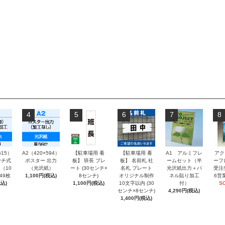
4
5
6
7
8
515）
A2（420×594）
【駐車場用 看
【駐車場用 看
A1 アルミフレ
アク
チ式
ポスター 出力
板】 班長 プレ
板】 名前札 社
ームセット（半
ーフ
（10
（光沢紙）
ート (30センチ×
名札 プレート
光沢紙出力＋パ
受注
～49枚
1,100円(税込)
8センチ)
オリジナル制作
ネル貼り加工
6営
込)
1,100円(税込)
10文字以内 (30
付）
S
センチ×8センチ)
4,290円(税込)
1,400円(税込)