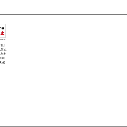
看板〕
入禁止
れ無料
可能
税込)