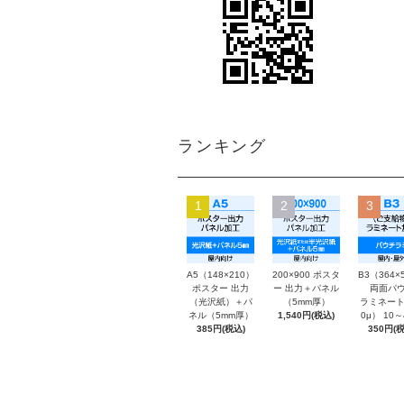
ランキング
1
2
3
A5（148×210）
200×900 ポスタ
B3（364×
ポスター 出力
ー 出力＋パネル
両面パウ
（光沢紙）＋パ
（5mm厚）
ラミネート
ネル（5mm厚）
1,540円(税込)
0μ） 10
385円(税込)
350円(税