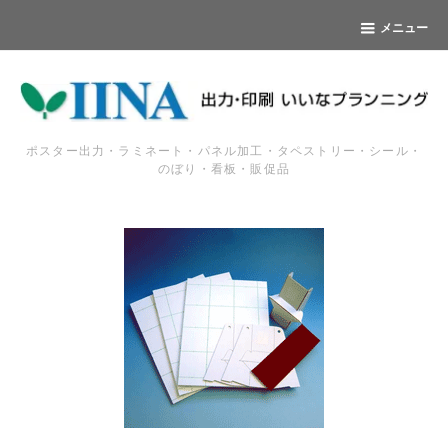
メニュー
ポスター出力・ラミネート・パネル加工・タペストリー・シール・
のぼり・看板・販促品