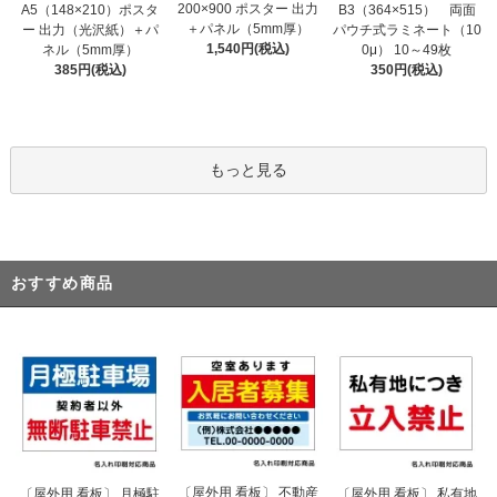
200×900 ポスター 出力
A5（148×210）ポスタ
B3（364×515） 両面
＋パネル（5mm厚）
ー 出力（光沢紙）＋パ
パウチ式ラミネート（10
1,540円(税込)
ネル（5mm厚）
0μ） 10～49枚
385円(税込)
350円(税込)
もっと見る
おすすめ商品
〔屋外用 看板〕 不動産
〔屋外用 看板〕 月極駐
〔屋外用 看板〕 私有地