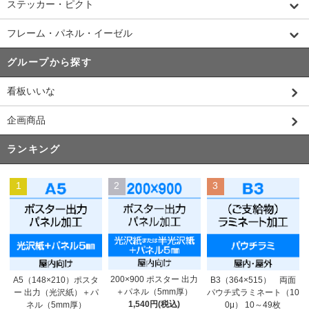
ステッカー・ピクト
フレーム・パネル・イーゼル
グループから探す
看板いいな
企画商品
ランキング
1
2
3
200×900 ポスター 出力
A5（148×210）ポスタ
B3（364×515） 両面
＋パネル（5mm厚）
ー 出力（光沢紙）＋パ
パウチ式ラミネート（10
1,540円(税込)
ネル（5mm厚）
0μ） 10～49枚