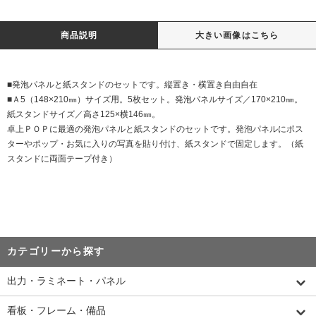
商品説明
大きい画像はこちら
■発泡パネルと紙スタンドのセットです。縦置き・横置き自由自在
■Ａ5（148×210㎜）サイズ用。5枚セット。発泡パネルサイズ／170×210㎜。
紙スタンドサイズ／高さ125×横146㎜。
卓上ＰＯＰに最適の発泡パネルと紙スタンドのセットです。発泡パネルにポス
ターやポップ・お気に入りの写真を貼り付け、紙スタンドで固定します。（紙
スタンドに両面テープ付き）
カテゴリーから探す
出力・ラミネート・パネル
看板・フレーム・備品