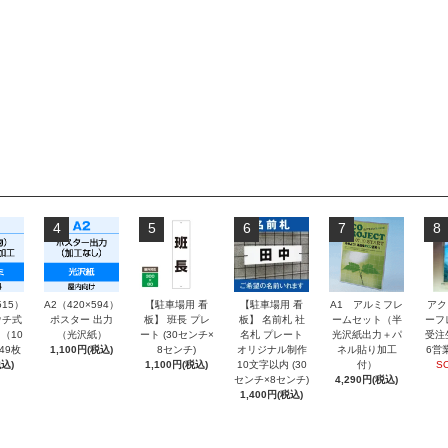
4
5
6
7
8
515）
A2（420×594）
【駐車場用 看
【駐車場用 看
A1 アルミフレ
アク
チ式
ポスター 出力
板】 班長 プレ
板】 名前札 社
ームセット（半
ーフ
（10
（光沢紙）
ート (30センチ×
名札 プレート
光沢紙出力＋パ
受注
～49枚
1,100円(税込)
8センチ)
オリジナル制作
ネル貼り加工
6営
込)
1,100円(税込)
10文字以内 (30
付）
S
センチ×8センチ)
4,290円(税込)
1,400円(税込)