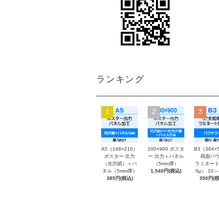
ランキング
1
2
3
A5（148×210）
200×900 ポスタ
B3（364×
ポスター 出力
ー 出力＋パネル
両面パウ
（光沢紙）＋パ
（5mm厚）
ラミネート
ネル（5mm厚）
1,540円(税込)
0μ） 10
385円(税込)
350円(税