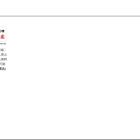
看板〕
入禁止
れ無料
可能
税込)