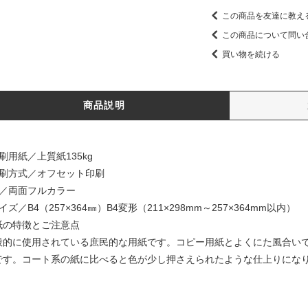
この商品を友達に教え
この商品について問い
買い物を続ける
商品説明
刷用紙／上質紙135kg
印刷方式／オフセット印刷
色／両面フルカラー
イズ／B4（257×364㎜）B4変形（211×298mm～257×364mm以内）
紙の特徴とご注意点
般的に使用されている庶民的な用紙です。コピー用紙とよくにた風合い
です。コート系の紙に比べると色が少し押さえられたような仕上りにな