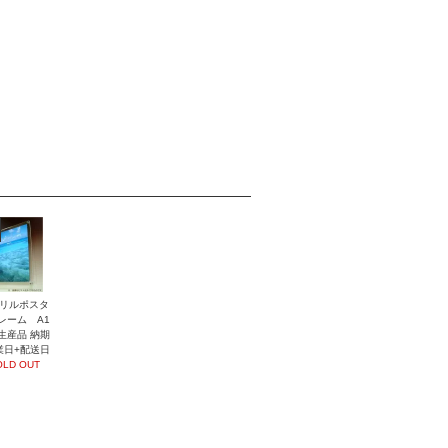
リルポスタ
レーム A1
生産品 納期
業日+配送日
OLD OUT