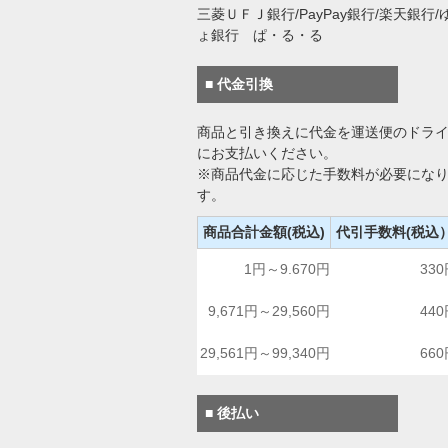
三菱ＵＦＪ銀行/PayPay銀行/楽天銀行/
ょ銀行 ぱ・る・る
■ 代金引換
商品と引き換えに代金を運送便のドラ
にお支払いください。
※商品代金に応じた手数料が必要にな
す。
商品合計金額(税込)
代引手数料(税込
1円～9.670円
33
9,671円～29,560円
44
29,561円～99,340円
66
■ 後払い