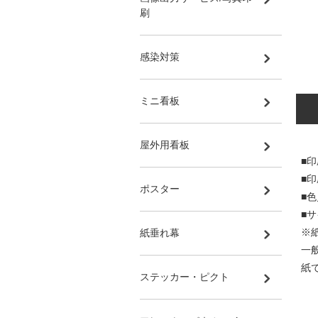
刷
感染対策
ミニ看板
屋外用看板
■印
■
ポスター
■
■サ
※
紙垂れ幕
一
紙
ステッカー・ピクト