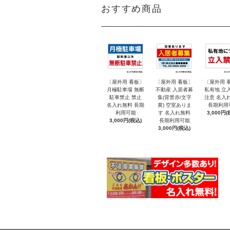
おすすめ商品
〔屋外用 看板〕
〔屋外用 看板〕
〔屋外用 
月極駐車場 無断
不動産 入居者募
私有地 立
駐車禁止 禁止
集(背景赤/文字
注意 名入
名入れ無料 長期
黄) 空室ありま
長期利用
利用可能
す 名入れ無料
3,000円(
3,000円(税込)
長期利用可能
3,000円(税込)