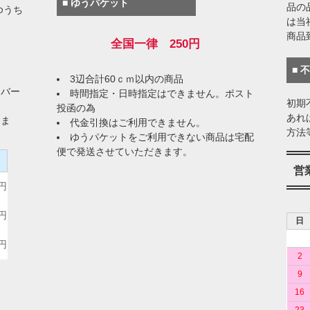
■ ゆうパケット
品の
ゆうち
は当
商品
全国一律 250円
■ 
3辺合計60ｃｍ以内の商品
イバー
時間指定・日時指定はできません。ポスト
初期
投函の為
あれ
りま
代金引換はご利用できません。
方法
ゆうパケットをご利用できない商品は宅配
便で発送させていただきます。
）
営
0円
0円
日
0円
2
9
16