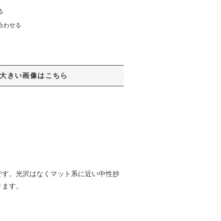
る
合わせる
大きい画像はこちら
です。光沢はなくマット系に近い中性抄
ります。