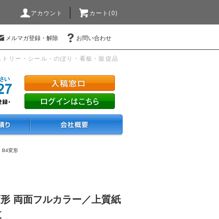
アカウント
カート(0)
メルマガ登録・解除
お問い合わせ
ストリー・シール・のぼり・看板・販促品
・B4変形
変形 両面フルカラー／上質紙
枚