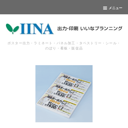
メニュー
ポスター出力・ラミネート・パネル加工・タペストリー・シール・
のぼり・看板・販促品