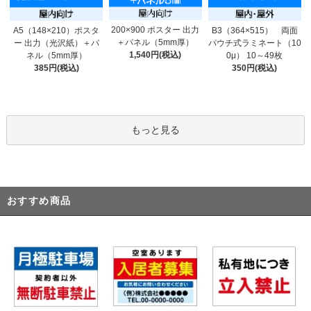
200×900 ポスター 出力
A5（148×210）ポスタ
B3（364×515） 両面
＋パネル（5mm厚）
ー 出力（光沢紙）＋パ
パウチ式ラミネート（10
1,540円(税込)
ネル（5mm厚）
0μ） 10～49枚
385円(税込)
350円(税込)
もっと見る
おすすめ商品