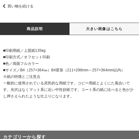
買い物を続ける
商品説明
大きい画像はこちら
■印刷用紙／上質紙135kg
■印刷方式／オフセット印刷
■色／両面フルカラー
■サイズ／B4（257×364㎜）B4変形（211×298mm～257×364mm以内）
※紙の特徴とご注意点
一般的に使用されている庶民的な用紙です。コピー用紙とよくにた風合いで
す。光沢はなくマット系に近い中性抄紙です。コート系の紙に比べると色が少
し押さえられたような仕上りになります。
カテゴリーから探す