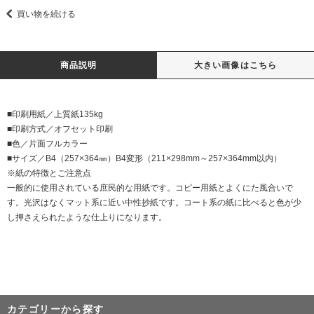
買い物を続ける
商品説明
大きい画像はこちら
■印刷用紙／上質紙135kg
■印刷方式／オフセット印刷
■色／片面フルカラー
■サイズ／B4（257×364㎜）B4変形（211×298mm～257×364mm以内）
※紙の特徴とご注意点
一般的に使用されている庶民的な用紙です。コピー用紙とよくにた風合いで
す。光沢はなくマット系に近い中性抄紙です。コート系の紙に比べると色が少
し押さえられたような仕上りになります。
カテゴリーから探す