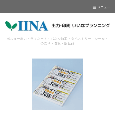
メニュー
ポスター出力・ラミネート・パネル加工・タペストリー・シール・
のぼり・看板・販促品