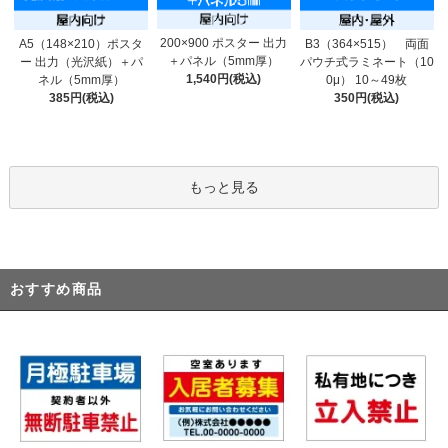
200×900 ポスター 出力
A5（148×210）ポスタ
B3（364×515） 両面
＋パネル（5mm厚）
ー 出力（光沢紙）＋パ
パウチ式ラミネート（10
1,540円(税込)
ネル（5mm厚）
0μ） 10～49枚
385円(税込)
350円(税込)
もっと見る
おすすめ商品