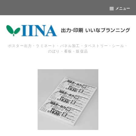
メニュー
ポスター出力・ラミネート・パネル加工・タペストリー・シール・
のぼり・看板・販促品