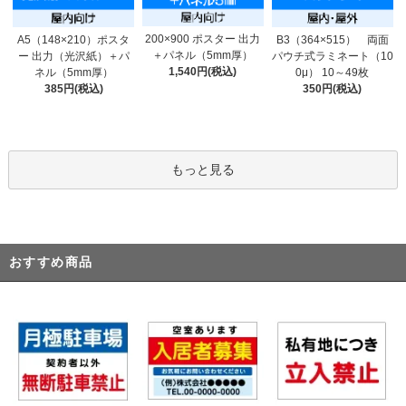
200×900 ポスター 出力
A5（148×210）ポスタ
B3（364×515） 両面
＋パネル（5mm厚）
ー 出力（光沢紙）＋パ
パウチ式ラミネート（10
1,540円(税込)
ネル（5mm厚）
0μ） 10～49枚
385円(税込)
350円(税込)
もっと見る
おすすめ商品