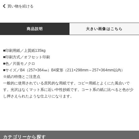
買い物を続ける
商品説明
大きい画像はこちら
■印刷用紙／上質紙135kg
■印刷方式／オフセット印刷
■色／片面モノクロ
■サイズ／B4（257×364㎜）B4変形（211×298mm～257×364mm以内）
※紙の特徴とご注意点
一般的に使用されている庶民的な用紙です。コピー用紙とよくにた風合いで
す。光沢はなくマット系に近い中性抄紙です。コート系の紙に比べると色が少
し押さえられたような仕上りになります。
カテゴリーから探す