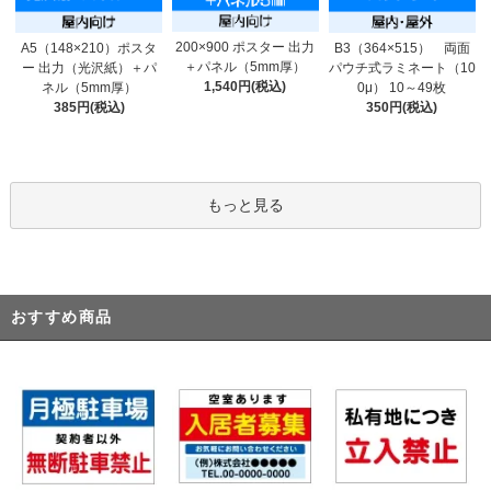
200×900 ポスター 出力
A5（148×210）ポスタ
B3（364×515） 両面
＋パネル（5mm厚）
ー 出力（光沢紙）＋パ
パウチ式ラミネート（10
1,540円(税込)
ネル（5mm厚）
0μ） 10～49枚
385円(税込)
350円(税込)
もっと見る
おすすめ商品