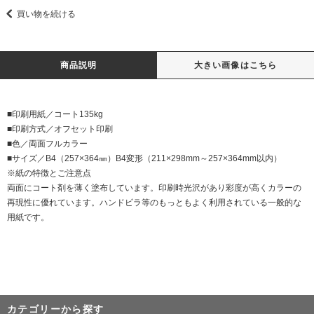
買い物を続ける
商品説明
大きい画像はこちら
■印刷用紙／コート135kg
■印刷方式／オフセット印刷
■色／両面フルカラー
■サイズ／B4（257×364㎜）B4変形（211×298mm～257×364mm以内）
※紙の特徴とご注意点
両面にコート剤を薄く塗布しています。印刷時光沢があり彩度が高くカラーの
再現性に優れています。ハンドビラ等のもっともよく利用されている一般的な
用紙です。
カテゴリーから探す