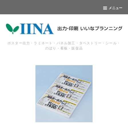
メニュー
ポスター出力・ラミネート・パネル加工・タペストリー・シール・
のぼり・看板・販促品