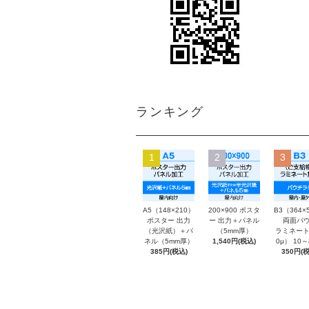
ランキング
1
2
3
A5（148×210）
200×900 ポスタ
B3（364×
ポスター 出力
ー 出力＋パネル
両面パウ
（光沢紙）＋パ
（5mm厚）
ラミネート
ネル（5mm厚）
1,540円(税込)
0μ） 10
385円(税込)
350円(税