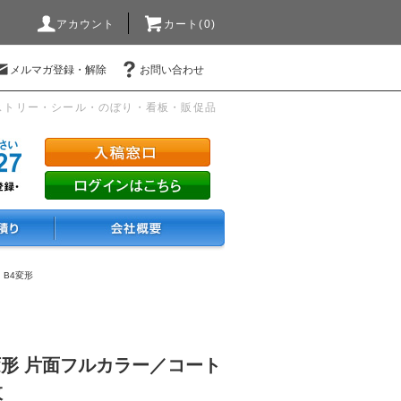
アカウント
カート(0)
メルマガ登録・解除
お問い合わせ
ストリー・シール・のぼり・看板・販促品
・B4変形
変形 片面フルカラー／コート
枚