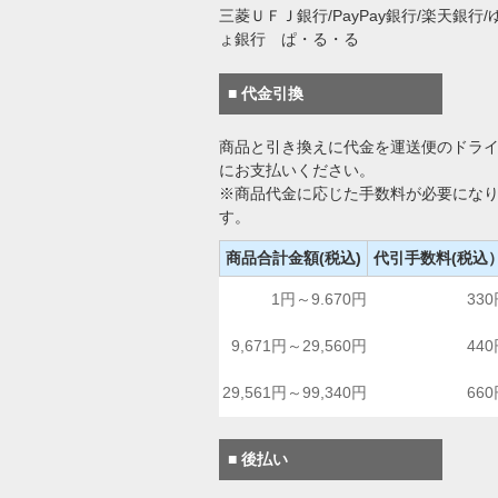
三菱ＵＦＪ銀行/PayPay銀行/楽天銀行/
ょ銀行 ぱ・る・る
■ 代金引換
商品と引き換えに代金を運送便のドラ
にお支払いください。
※商品代金に応じた手数料が必要にな
す。
商品合計金額(税込)
代引手数料(税込
1円～9.670円
33
9,671円～29,560円
44
29,561円～99,340円
66
■ 後払い