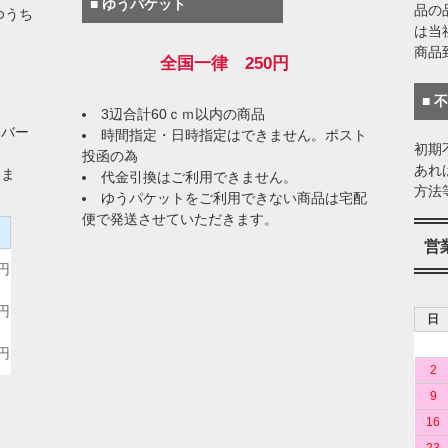
■ ゆうパケット
品の
ゆうち
は当
商品
全国一律 250円
■ 
3辺合計60ｃｍ以内の商品
イバー
時間指定・日時指定はできません。ポスト
初期
投函の為
あれ
りま
代金引換はご利用できません。
方法
ゆうパケットをご利用できない商品は宅配
便で発送させていただきます。
）
営
0円
0円
日
0円
2
9
16