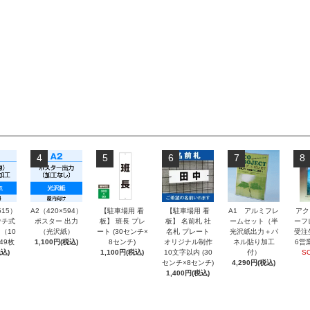
4
5
6
7
8
515）
A2（420×594）
【駐車場用 看
【駐車場用 看
A1 アルミフレ
アク
チ式
ポスター 出力
板】 班長 プレ
板】 名前札 社
ームセット（半
ーフ
（10
（光沢紙）
ート (30センチ×
名札 プレート
光沢紙出力＋パ
受注
～49枚
1,100円(税込)
8センチ)
オリジナル制作
ネル貼り加工
6営
込)
1,100円(税込)
10文字以内 (30
付）
S
センチ×8センチ)
4,290円(税込)
1,400円(税込)