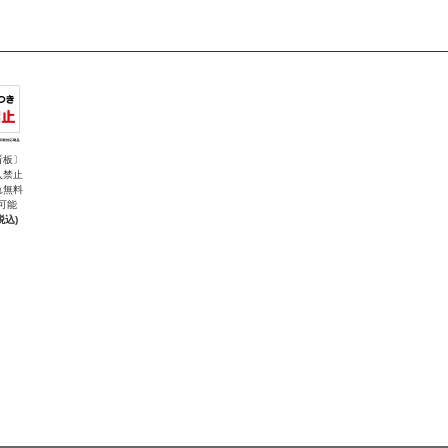
看板〕
入禁止
れ無料
可能
税込)