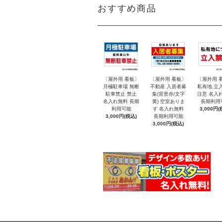
おすすめ商品
〔屋外用 看板〕
〔屋外用 看板〕
〔屋外用 
月極駐車場 無断
不動産 入居者募
私有地 立
駐車禁止 禁止
集(背景赤/文字
注意 名入
名入れ無料 長期
黄) 空室ありま
長期利用
利用可能
す 名入れ無料
3,000円(
3,000円(税込)
長期利用可能
3,000円(税込)