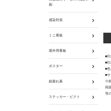
刷
感染対策
ミニ看板
屋外用看板
■印
■
ポスター
■
■サ
※
紙垂れ幕
両
等
ステッカー・ピクト