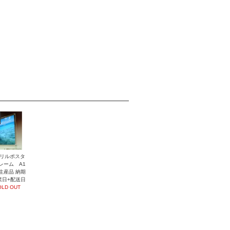
リルポスタ
レーム A1
生産品 納期
業日+配送日
OLD OUT