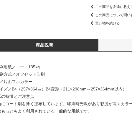
この商品を友達に教え
この商品について問い
買い物を続ける
商品説明
刷用紙／コート135kg
印刷方式／オフセット印刷
色／片面フルカラー
イズ／B4（257×364㎜）B4変形（211×298mm～257×364mm以内）
紙の特徴とご注意点
面にコート剤を薄く塗布しています。印刷時光沢があり彩度が高くカラ
のもっともよく利用されている一般的な用紙です。