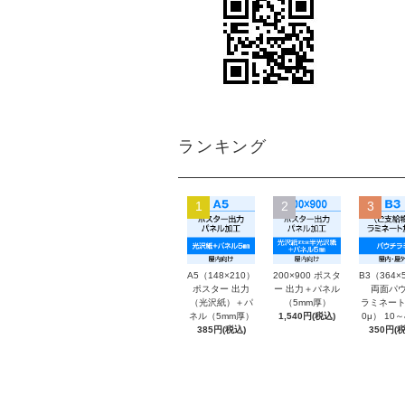
ランキング
1
2
3
A5（148×210）
200×900 ポスタ
B3（364×
ポスター 出力
ー 出力＋パネル
両面パウ
（光沢紙）＋パ
（5mm厚）
ラミネート
ネル（5mm厚）
1,540円(税込)
0μ） 10
385円(税込)
350円(税