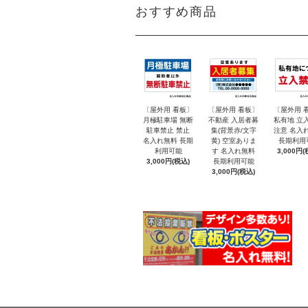
おすすめ商品
〔屋外用 看板〕
〔屋外用 看板〕
〔屋外用 
月極駐車場 無断
不動産 入居者募
私有地 立
駐車禁止 禁止
集(背景赤/文字
注意 名入
名入れ無料 長期
黄) 空室ありま
長期利用
利用可能
す 名入れ無料
3,000円(
3,000円(税込)
長期利用可能
3,000円(税込)