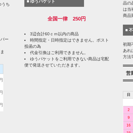
■ ゆうパケット
品の
ゆうち
は当
商品
全国一律 250円
■ 
3辺合計60ｃｍ以内の商品
イバー
時間指定・日時指定はできません。ポスト
初期
投函の為
あれ
りま
代金引換はご利用できません。
方法
ゆうパケットをご利用できない商品は宅配
便で発送させていただきます。
）
営
0円
0円
日
0円
2
9
16