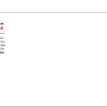
看板〕
入禁止
れ無料
可能
税込)