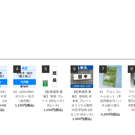
4
5
6
7
8
515）
A2（420×594）
【駐車場用 看
【駐車場用 看
A1 アルミフレ
アク
チ式
ポスター 出力
板】 班長 プレ
板】 名前札 社
ームセット（半
ーフ
（10
（光沢紙）
ート (30センチ×
名札 プレート
光沢紙出力＋パ
受注
～49枚
1,100円(税込)
8センチ)
オリジナル制作
ネル貼り加工
6営
込)
1,100円(税込)
10文字以内 (30
付）
S
センチ×8センチ)
4,290円(税込)
1,400円(税込)