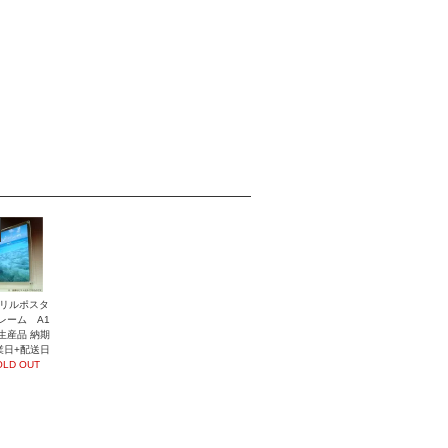
リルポスタ
レーム A1
生産品 納期
業日+配送日
OLD OUT