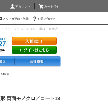
アカウント
カート(0)
メルマガ登録・解除
お問い合わせ
ストリー・シール・のぼり・看板・販促品
・B4変形
変形 両面モノクロ／コート13