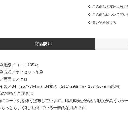
この商品を友達に教え
この商品について問い
買い物を続ける
商品説明
刷用紙／コート135kg
印刷方式／オフセット印刷
色／両面モノクロ
イズ／B4（257×364㎜）B4変形（211×298mm～257×364mm以内）
紙の特徴とご注意点
面にコート剤を薄く塗布しています。印刷時光沢があり彩度が高くカラ
のもっともよく利用されている一般的な用紙です。