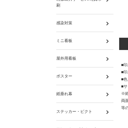
刷
感染対策
ミニ看板
屋外用看板
■印
■
ポスター
■
■サ
※
紙垂れ幕
両
等
ステッカー・ピクト