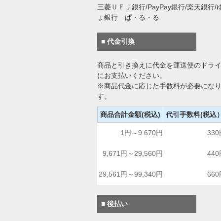
三菱ＵＦＪ銀行/PayPay銀行/楽天銀行/
ょ銀行 ぱ・る・る
■ 代金引換
商品と引き換えに代金を運送便のドラ
にお支払いください。
※商品代金に応じた手数料が必要にな
す。
商品合計金額(税込)
代引手数料(税込
1円～9.670円
33
9,671円～29,560円
44
29,561円～99,340円
66
■ 後払い