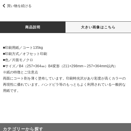
買い物を続ける
商品説明
大きい画像はこちら
■印刷用紙／コート135kg
■印刷方式／オフセット印刷
■色／片面モノクロ
■サイズ／B4（257×364㎜）B4変形（211×298mm～257×364mm以内）
※紙の特徴とご注意点
両面にコート剤を薄く塗布しています。印刷時光沢があり彩度が高くカラーの
再現性に優れています。ハンドビラ等のもっともよく利用されている一般的な
用紙です。
カテゴリーから探す