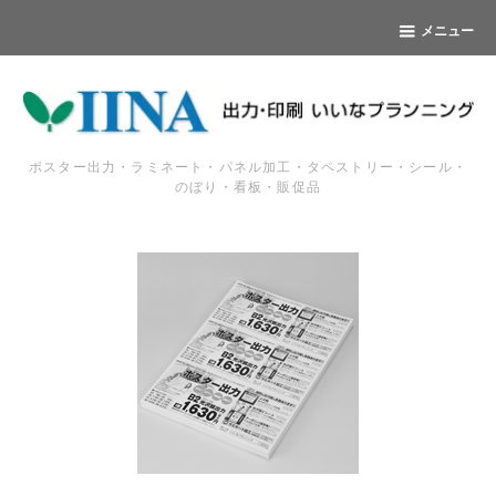
メニュー
ポスター出力・ラミネート・パネル加工・タペストリー・シール・
のぼり・看板・販促品