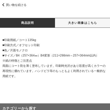
買い物を続ける
商品説明
大きい画像はこちら
■印刷用紙／コート135kg
■印刷方式／オフセット印刷
■色／片面モノクロ
■サイズ／B4（257×364㎜）B4変形（211×298mm～257×364mm以内）
※紙の特徴とご注意点
両面にコート剤を薄く塗布しています。印刷時光沢があり彩度が高くカラーの
再現性に優れています。ハンドビラ等のもっともよく利用されている一般的な
用紙です。
カテゴリーから探す