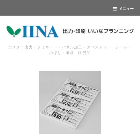
メニュー
ポスター出力・ラミネート・パネル加工・タペストリー・シール・
のぼり・看板・販促品