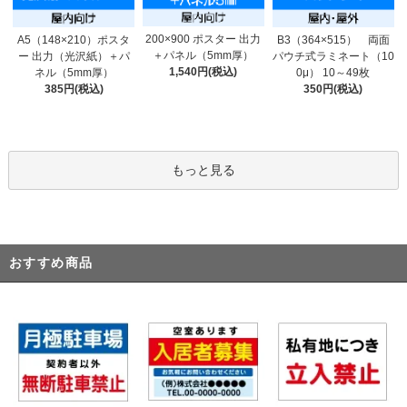
200×900 ポスター 出力
A5（148×210）ポスタ
B3（364×515） 両面
＋パネル（5mm厚）
ー 出力（光沢紙）＋パ
パウチ式ラミネート（10
1,540円(税込)
ネル（5mm厚）
0μ） 10～49枚
385円(税込)
350円(税込)
もっと見る
おすすめ商品