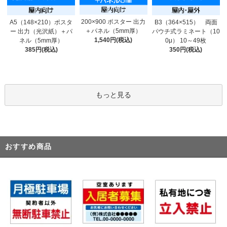
200×900 ポスター 出力
A5（148×210）ポスタ
B3（364×515） 両面
＋パネル（5mm厚）
ー 出力（光沢紙）＋パ
パウチ式ラミネート（10
1,540円(税込)
ネル（5mm厚）
0μ） 10～49枚
385円(税込)
350円(税込)
もっと見る
おすすめ商品