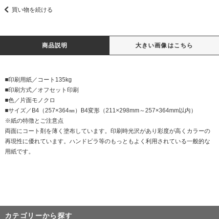
買い物を続ける
商品説明
大きい画像はこちら
■印刷用紙／コート135kg
■印刷方式／オフセット印刷
■色／片面モノクロ
■サイズ／B4（257×364㎜）B4変形（211×298mm～257×364mm以内）
※紙の特徴とご注意点
両面にコート剤を薄く塗布しています。印刷時光沢があり彩度が高くカラーの
再現性に優れています。ハンドビラ等のもっともよく利用されている一般的な
用紙です。
カテゴリーから探す