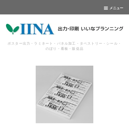
メニュー
ポスター出力・ラミネート・パネル加工・タペストリー・シール・
のぼり・看板・販促品