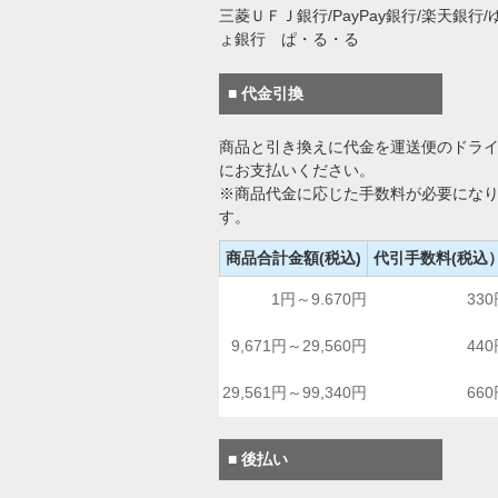
三菱ＵＦＪ銀行/PayPay銀行/楽天銀行/
ょ銀行 ぱ・る・る
■ 代金引換
商品と引き換えに代金を運送便のドラ
にお支払いください。
※商品代金に応じた手数料が必要にな
す。
商品合計金額(税込)
代引手数料(税込
1円～9.670円
33
9,671円～29,560円
44
29,561円～99,340円
66
■ 後払い