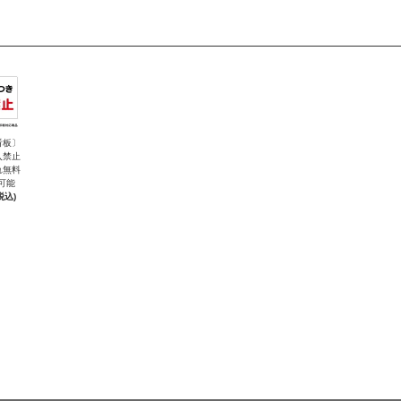
看板〕
入禁止
れ無料
可能
税込)