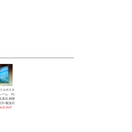
リルポスタ
レーム A1
生産品 納期
業日+配送日
OLD OUT