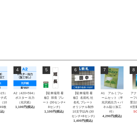
4
5
6
7
8
515）
A2（420×594）
【駐車場用 看
【駐車場用 看
A1 アルミフレ
アク
チ式
ポスター 出力
板】 班長 プレ
板】 名前札 社
ームセット（半
ーフ
（10
（光沢紙）
ート (30センチ×
名札 プレート
光沢紙出力＋パ
受注
～49枚
1,100円(税込)
8センチ)
オリジナル制作
ネル貼り加工
6営
込)
1,100円(税込)
10文字以内 (30
付）
S
センチ×8センチ)
4,290円(税込)
1,400円(税込)