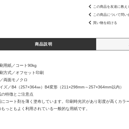
この商品を友達に教え
この商品について問い
買い物を続ける
商品説明
刷用紙／コート90kg
印刷方式／オフセット印刷
色／両面モノクロ
イズ／B4（257×364㎜）B4変形（211×298mm～257×364mm以内）
紙の特徴とご注意点
面にコート剤を薄く塗布しています。印刷時光沢があり彩度が高くカラ
のもっともよく利用されている一般的な用紙です。