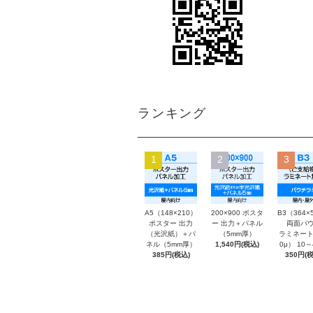
ランキング
1
2
3
A5（148×210）
200×900 ポスタ
B3（364×
ポスター 出力
ー 出力＋パネル
両面パウ
（光沢紙）＋パ
（5mm厚）
ラミネート
ネル（5mm厚）
1,540円(税込)
0μ） 10
385円(税込)
350円(税