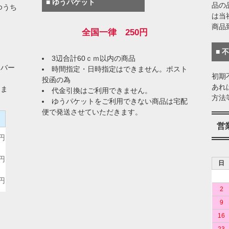
■ ゆうパケット
品の
ゆうち
は当
商品
全国一律 250円
■ 
3辺合計60ｃｍ以内の商品
イバー
時間指定・日時指定はできません。ポスト
初期
投函の為
あれ
りま
代金引換はご利用できません。
方法
ゆうパケットをご利用できない商品は宅配
便で発送させていただきます。
）
営
0円
0円
日
0円
2
9
16