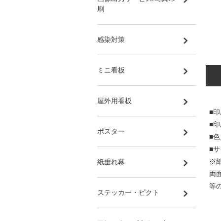
刷
感染対策
ミニ看板
屋外用看板
■印
■
ポスター
■
■サ
※
紙垂れ幕
両
等
ステッカー・ピクト