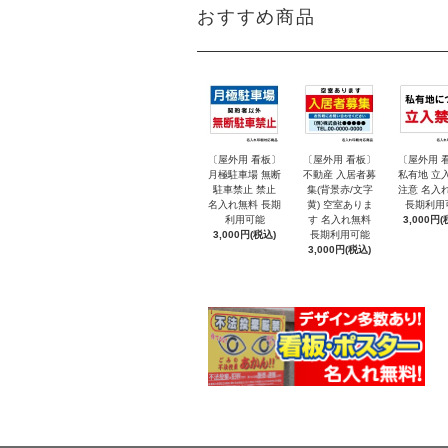
おすすめ商品
〔屋外用 看板〕
〔屋外用 看板〕
〔屋外用 
月極駐車場 無断
不動産 入居者募
私有地 立
駐車禁止 禁止
集(背景赤/文字
注意 名入
名入れ無料 長期
黄) 空室ありま
長期利用
利用可能
す 名入れ無料
3,000円(
3,000円(税込)
長期利用可能
3,000円(税込)