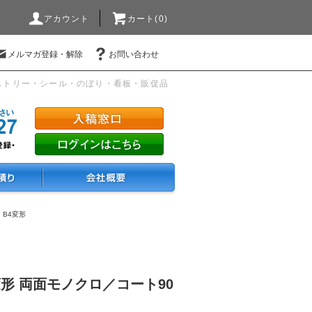
アカウント
カート(0)
メルマガ登録・解除
お問い合わせ
ストリー・シール・のぼり・看板・販促品
・B4変形
変形 両面モノクロ／コート90