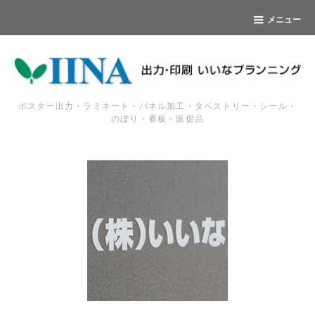
メニュー
ポスター出力・ラミネート・パネル加工・タペストリー・シール・
のぼり・看板・販促品