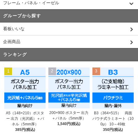
フレーム・パネル・イーゼル
グループから探す
看板いいな
企画商品
ランキング
1
2
3
200×900 ポスター 出力
A5（148×210）ポスタ
B3（364×515） 両面
＋パネル（5mm厚）
ー 出力（光沢紙）＋パ
パウチ式ラミネート（10
1,540円(税込)
ネル（5mm厚）
0μ） 10～49枚
385円(税込)
350円(税込)