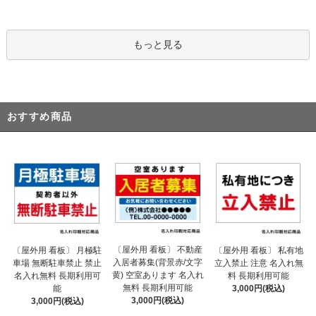
もっと見る
おすすめ商品
〔屋外用 看板〕 不動産
〔屋外用 看板〕 月極駐
〔屋外用 看板〕 私有地
入居者募集(背景赤/文字
車場 無断駐車禁止 禁止
立入禁止 注意 名入れ無
黄) 空室あります 名入れ
名入れ無料 長期利用可
料 長期利用可能
無料 長期利用可能
能
3,000円(税込)
3,000円(税込)
3,000円(税込)