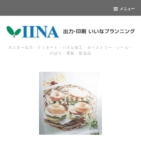
メニュー
ポスター出力・ラミネート・パネル加工・タペストリー・シール・
のぼり・看板・販促品