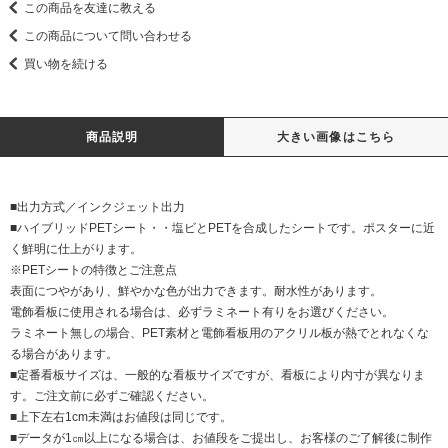
この商品を友達に教える
この商品について問い合わせる
買い物を続ける
商品説明
大きい画像はこちら
■出力方式／インクジェット出力
■ハイブリッドPETシート・・塩ビとPETを合成したシートです。ポスターに近
く鮮明に仕上がります。
※PETシートの特徴とご注意点
表面につやがあり、鮮やかな色が出力できます。耐水性があります。
電飾看板に使用される場合は、必ずラミネート有りをお選びください。
ラミネート無しの場合、PET素材と電飾看板用のアクリル板が熱でとれなくな
る場合があります。
■定番看板サイズは、一般的な看板サイズですが、看板により内寸が異なりま
す。ご注文前に必ずご確認ください。
■上下左右1cm未満はお値段は同じです。
■データが1㎝以上になる場合は、お値段をご提出し、お客様のご了解後に制作